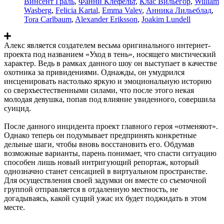
Винсент Граль
,
Фанни Клефельт
,
Клас Вильегор
,
William
Wasberg
,
Felicia Kartal
,
Emma Valev
,
Анника Лильеблад
,
Tora Carlbaum
,
Alexander Eriksson
,
Joakim Lundell
Алекс является создателем весьма оригинального интернет-
проекта под названием «Уход в тень», носящего мистический
характер. Ведь в рамках данного шоу он выступает в качестве
охотника за привидениями. Однажды, он умудрился
инсценировать настолько яркую и эмоциональную историю
со сверхъестественными силами, что после этого некая
молодая девушка, попав под влияние увиденного, совершила
суицид.
После данного инцидента проект главного героя «отменяют».
Однако теперь он подумывает предпринять конкретные
дельные шаги, чтобы вновь восстановить его. Обдумав
возможные варианты, парень понимает, что спасти ситуацию
способен лишь новый интригующий репортаж, который
однозначно станет сенсацией в виртуальном пространстве.
Для осуществления своей задумки он вместе со съемочной
группой отправляется в отдаленную местность, не
догадываясь, какой сущий ужас их будет поджидать в этом
месте.