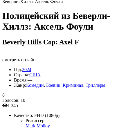
Беверли-Хиллз: Аксель Фоули
Полицейский из Беверли-
Хиллз: Аксель Фоули
Beverly Hills Cop: Axel F
смотреть онлайн
Год:
2024
Страна:
США
Время:
—
Жанр:
Комедии
,
Боевик
,
Криминал
,
Триллеры
8
Голосов:
10
1 345
Качество:
FHD (1080p)
Режиссер:
Mark Molloy