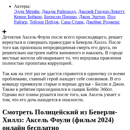
Актеры:
Эдди Мерфи
,
Джадж Райнхолд
,
Джозеф Гордон-Левитт
,
Кевин Бейкон
,
Бронсон Пиншо
,
Джон Эштон
,
Пол
Райзер
,
Тейлор Пейдж
,
Сара Старк
,
Джеймс Роджерс
Детектив Аксель Фоули после всего происходящего, решает
вернуться и совершать правосудие в Беверли-Хиллз. После
того как произошла непредвиденная смерть его друга, он
решительно настроен найти виновного и наказать. В городе
местные жители обговаривают то, что верхушка правления
полностью пропитана коррупцией.
Так как на этот раз не удастся справится в одиночку со всеми
проблемами, главный герой находит себе союзников. В его
команду примкнули старые и верные друзья – Билли и Джон.
Также к ребятам присоединился и сыщик Бобби Эббот.
Однако все планы рушатся после того, как Аксель узнает о
том, что его дочь находится в опасности.
Смотреть Полицейский из Беверли-
Хиллз: Аксель Фоули (фильм 2024)
онлайн бесплатно