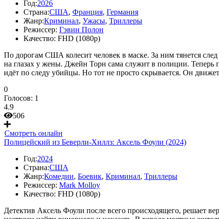
Год:
2026
Страна:
США
,
Франция
,
Германия
Жанр:
Криминал
,
Ужасы
,
Триллеры
Режиссер:
Гэвин Полон
Качество:
FHD (1080p)
По дорогам США колесит человек в маске. За ним тянется след
на глазах у жены. Джейн Торн сама служит в полиции. Теперь
идёт по следу убийцы. Но тот не просто скрывается. Он движет
0
Голосов:
1
4.9
506
Смотреть онлайн
Полицейский из Беверли-Хиллз: Аксель Фоули (2024)
Год:
2024
Страна:
США
Жанр:
Комедии
,
Боевик
,
Криминал
,
Триллеры
Режиссер:
Mark Molloy
Качество:
FHD (1080p)
Детектив Аксель Фоули после всего происходящего, решает вер