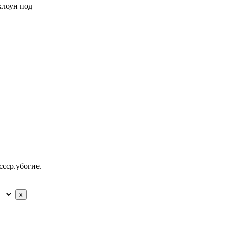
 клоун под
ссср.убогие.