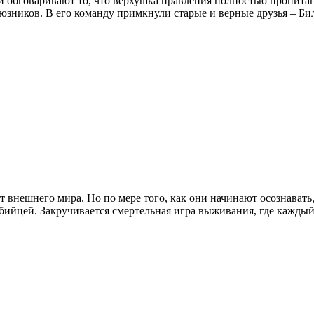
 обговаривают то, что верхушка правления полностью пропитана 
юзников. В его команду примкнули старые и верные друзья – Би
внешнего мира. Но по мере того, как они начинают осознавать, 
 убийцей. Закручивается смертельная игра выживания, где каждый