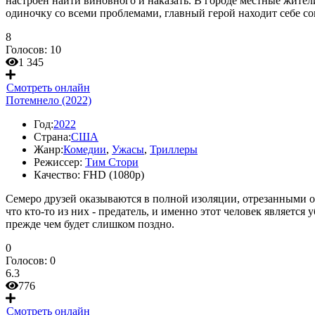
настроен найти виновного и наказать. В городе местные жители
одиночку со всеми проблемами, главный герой находит себе со
8
Голосов:
10
1 345
Смотреть онлайн
Потемнело (2022)
Год:
2022
Страна:
США
Жанр:
Комедии
,
Ужасы
,
Триллеры
Режиссер:
Тим Стори
Качество:
FHD (1080p)
Семеро друзей оказываются в полной изоляции, отрезанными от 
что кто-то из них - предатель, и именно этот человек является
прежде чем будет слишком поздно.
0
Голосов:
0
6.3
776
Смотреть онлайн