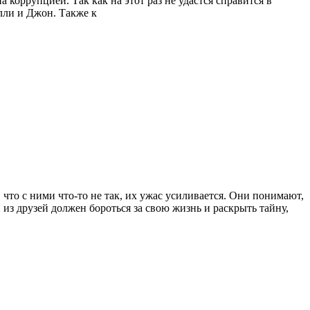
коррупцией. Так как на этот раз не удастся справится в
лли и Джон. Также к
что с ними что-то не так, их ужас усиливается. Они понимают,
 из друзей должен бороться за свою жизнь и раскрыть тайну,