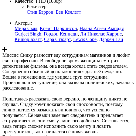
Качество:
FHD (1080p)
Режиссер:
Стив Бэррон
,
Бен Келлетт
Актеры:
Мира Сьял
,
Крэйг Паркинсон
,
Наана Агьей Ампаду
,
Gurjeet Singh
,
Гордон Кеннеди
,
Ли Николас Харрис
,
Кишор Бхатт
,
Сара Стюарт
,
Lewis Cope
,
Даррен Тай
Миссис Сидху разносит еду сотрудникам магазинов и любит
свою профессию. В свободное время женщина смотрит
детективные фильмы, она всегда хотела стать следователем.
Совершенно обычный день закончился для неё неудачно.
Вошла в помещение, где увидела труп сотрудника.
Произошло преступление, она вызвала полицейских, началось
расследование.
Попыталась рассказать свою версию, но женщину никто не
слушал. Сидху хочет доказать свои способности, поэтому
лично пытается разыскать виновного, что успешно
получается. Её навыки замечает следователь и предлагает
сотрудничество, они смогут многого добиться. Соглашается,
ведь теперь сможет исполнить свою мечту и ловить
преступников, так начинается её новая жизнь.