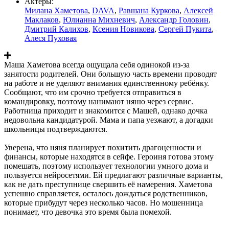
Актеры:
Милана Хаметова
,
DAVA
,
Равшана Куркова
,
Алексей
Маклаков
,
Юлианна Михневич
,
Александр Головин
,
Дмитрий Калихов
,
Ксения Новикова
,
Сергей Пукита
,
Алеся Пуховая
Маша Хаметова всегда ощущала себя одинокой из-за
занятости родителей. Они большую часть времени проводят
на работе и не уделяют внимания единственному ребёнку.
Сообщают, что им срочно требуется отправиться в
командировку, поэтому нанимают няню через сервис.
Работница приходит и знакомится с Машей, однако дочка
недовольна кандидатурой. Мама и папа уезжают, а догадки
школьницы подтверждаются.
Уверена, что няня планирует похитить драгоценности и
финансы, которые находятся в сейфе. Героиня готова этому
помешать, поэтому использует технологии умного дома и
пользуется нейросетями. Ей предлагают различные варианты,
как не дать преступнице свершить её намерения. Хаметова
успешно справляется, осталось дождаться родственников,
которые прибудут через несколько часов. Но мошенница
понимает, что девочка это время была помехой.