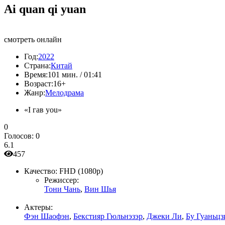
Ai quan qi yuan
смотреть онлайн
Год:
2022
Страна:
Китай
Время:
101 мин. / 01:41
Возраст:
16+
Жанр:
Мелодрама
«I гав you»
0
Голосов:
0
6.1
457
Качество:
FHD (1080p)
Режиссер:
Тони Чань
,
Вин Шья
Актеры:
Фэн Шаофэн
,
Бекстияр Гюльнэзэр
,
Джеки Ли
,
Бу Гуаньцз