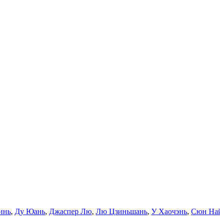
инь
,
Ду Юань
,
Джаспер Лю
,
Лю Цзиньшань
,
У Хаочэнь
,
Сюн На