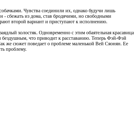
собачками. Чувства соединили их, однако будучи лишь
н - сбежать из дома, став бродячими, но свободными
ирают второй вариант и приступают к исполнению.
 заядлый холостяк. Одновременно с этим обаятельная красавица
 и бездушным, что приводит к расставанию. Теперь Фэй-Фэй
 Так же сюжет поведает о проблеме маленькой Вей Сяонян. Ее
ить проблему.