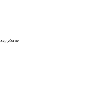
ссср.убогие.