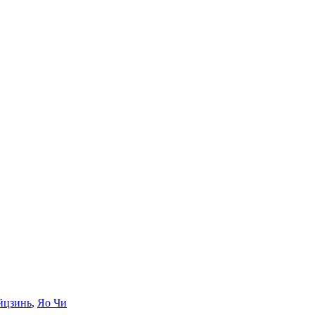
йцзинь
,
Яо Чи