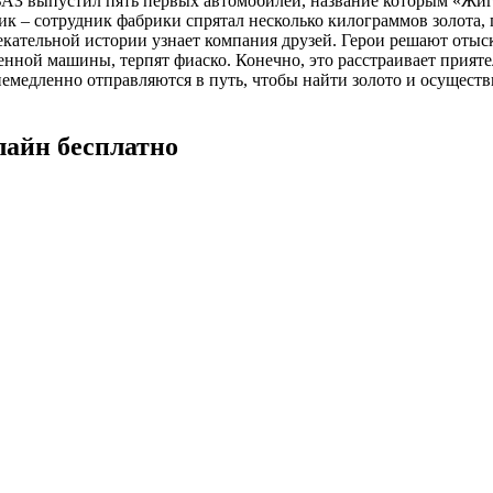
ВАЗ выпустил пять первых автомобилей, название которым «Жигу
 – сотрудник фабрики спрятал несколько килограммов золота, 
лекательной истории узнает компания друзей. Герои решают отыс
нной машины, терпят фиаско. Конечно, это расстраивает приятел
емедленно отправляются в путь, чтобы найти золото и осуществи
лайн бесплатно