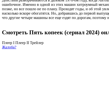
Действия разворачиваются в далеком 1970-ом году, когда Авто
ошибочное. Именно в одной из этих машин хитроумный механик
позже, но все пошло не по плану. Проходят годы, и об этой ув
насколько вскоре обогатятся. Но, добравшись до первой выпуще
что другие четыре машины все еще ездят по дорогам, поэтому н
Смотреть Пять копеек (сериал 2024) он
Плеер I
Плеер II
Трейлер
Жалоба?