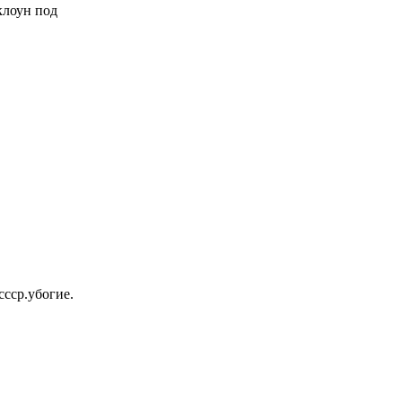
 клоун под
ссср.убогие.