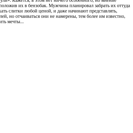
ли». Кажется, в этом нет ничего особенного, но мнение
положив их в бензобак. Мужчина планировал забрать их оттуда
кать слитки любой ценой, и даже начинают представлять,
ей, но отчаиваться они не намерены, тем более им известно,
ть мечты...