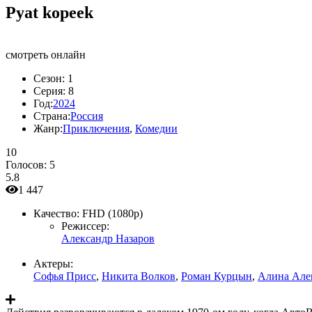
Pyat kopeek
смотреть онлайн
Сезон:
1
Серия:
8
Год:
2024
Страна:
Россия
Жанр:
Приключения
,
Комедии
10
Голосов:
5
5.8
1 447
Качество:
FHD (1080p)
Режиссер:
Александр Назаров
Актеры:
Софья Присс
,
Никита Волков
,
Роман Курцын
,
Алина Але