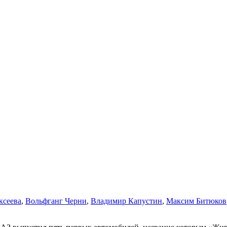
ксеева
,
Вольфганг Черни
,
Владимир Капустин
,
Максим Битюков