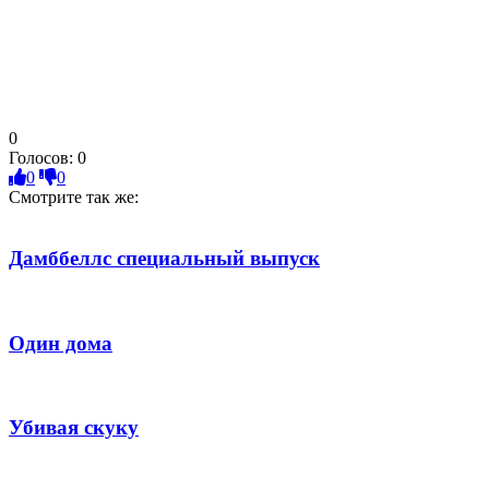
0
Голосов:
0
0
0
Смотрите так же:
Дамббеллс cпециальный выпуск
Один дома
Убивая скуку