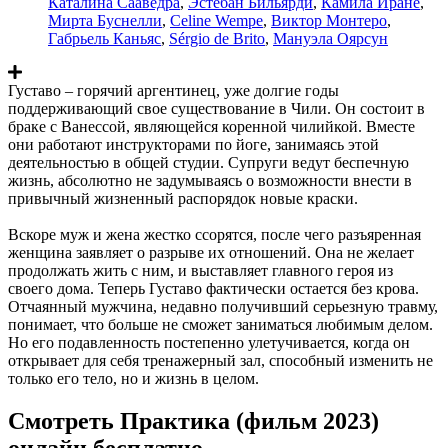
Каталина Сааведра
,
Эстебан Бильярди
,
Камила Иране
,
Мирта Буснелли
,
Celine Wempe
,
Виктор Монтеро
,
Габрьель Каньяс
,
Sérgio de Brito
,
Мануэла Оярсун
Густаво – горячий аргентинец, уже долгие годы
поддерживающий свое существование в Чили. Он состоит в
браке с Ванессой, являющейся коренной чилийкой. Вместе
они работают инструкторами по йоге, занимаясь этой
деятельностью в общей студии. Супруги ведут беспечную
жизнь, абсолютно не задумываясь о возможности внести в
привычный жизненный распорядок новые краски.
Вскоре муж и жена жестко ссорятся, после чего разъяренная
женщина заявляет о разрыве их отношений. Она не желает
продолжать жить с ним, и выставляет главного героя из
своего дома. Теперь Густаво фактически остается без крова.
Отчаянный мужчина, недавно получивший серьезную травму,
понимает, что больше не сможет заниматься любимым делом.
Но его подавленность постепенно улетучивается, когда он
открывает для себя тренажерный зал, способный изменить не
только его тело, но и жизнь в целом.
Смотреть Практика (фильм 2023)
онлайн бесплатно