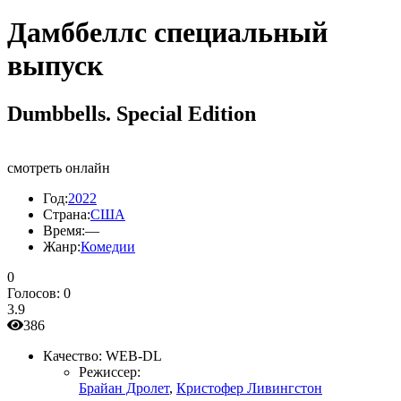
Дамббеллс cпециальный
выпуск
Dumbbells. Special Edition
смотреть онлайн
Год:
2022
Страна:
США
Время:
—
Жанр:
Комедии
0
Голосов:
0
3.9
386
Качество:
WEB-DL
Режиссер:
Брайан Дролет
,
Кристофер Ливингстон