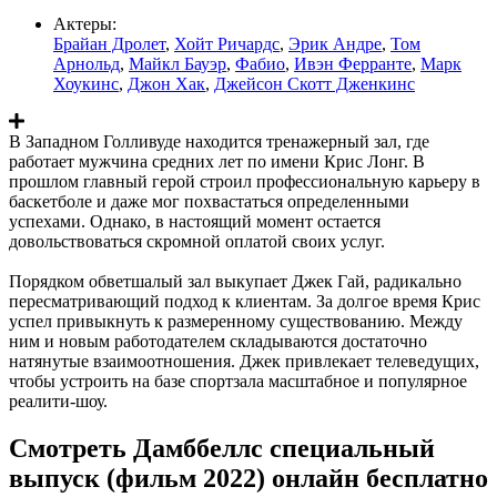
Актеры:
Брайан Дролет
,
Хойт Ричардс
,
Эрик Андре
,
Том
Арнольд
,
Майкл Бауэр
,
Фабио
,
Ивэн Ферранте
,
Марк
Хоукинс
,
Джон Хак
,
Джейсон Скотт Дженкинс
В Западном Голливуде находится тренажерный зал, где
работает мужчина средних лет по имени Крис Лонг. В
прошлом главный герой строил профессиональную карьеру в
баскетболе и даже мог похвастаться определенными
успехами. Однако, в настоящий момент остается
довольствоваться скромной оплатой своих услуг.
Порядком обветшалый зал выкупает Джек Гай, радикально
пересматривающий подход к клиентам. За долгое время Крис
успел привыкнуть к размеренному существованию. Между
ним и новым работодателем складываются достаточно
натянутые взаимоотношения. Джек привлекает телеведущих,
чтобы устроить на базе спортзала масштабное и популярное
реалити-шоу.
Смотреть Дамббеллс cпециальный
выпуск (фильм 2022) онлайн бесплатно