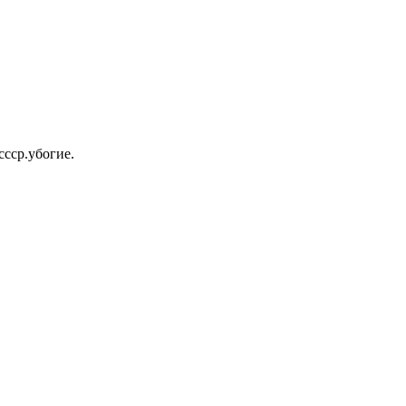
ссср.убогие.