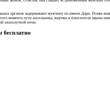
нный звонок. Ответив, она слышит встревоженный женский голос.
льных органов задерживают мужчину по имени Дари. Позже выясн
С этого момента пути насильника, жертвы и блюстителя закона н
ой злополучной ночи.
н бесплатно