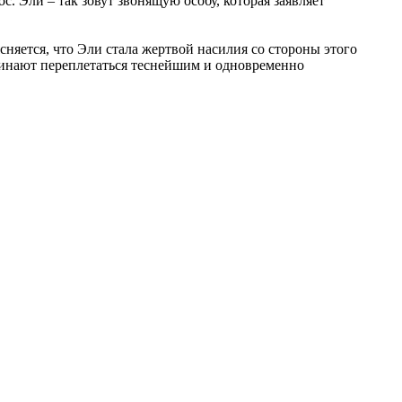
 Эли – так зовут звонящую особу, которая заявляет
яется, что Эли стала жертвой насилия со стороны этого
ачинают переплетаться теснейшим и одновременно