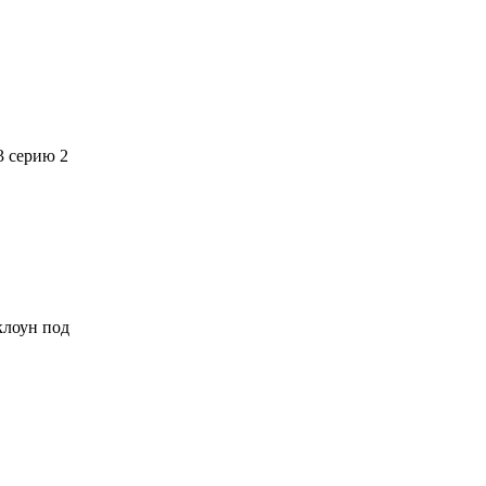
3 серию 2
 клоун под