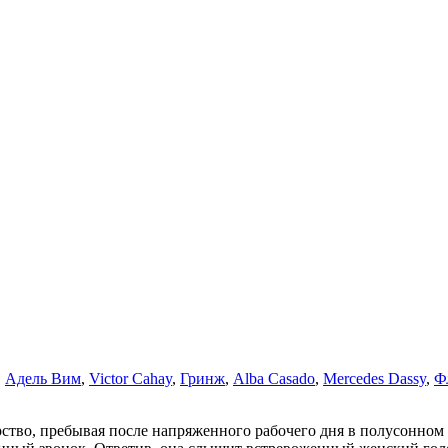
,
Адель Вим
,
Victor Cahay
,
Гринж
,
Alba Casado
,
Mercedes Dassy
,
Ф
тво, пребывая после напряженного рабочего дня в полусонном с