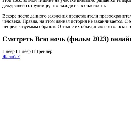
этой абсолютной тишине на участке внезапно раздается телефо
дежурящей сотруднице, что находится в опасности.
Вскоре после данного заявления представители правоохраните
человека. Правда, на этом данная история не заканчивается. 
непредсказуемым образом. Отныне их объединяют отголоски т
Смотреть Всю ночь (фильм 2023) онлай
Плеер I
Плеер II
Трейлер
Жалоба?