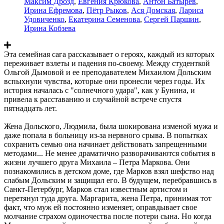
Максим Дрозд
,
Евгения Крюкова
,
Антон Батырев
,
Ирина Ефремова
,
Пётр Рыков
,
Ася Домская
,
Лариса
Удовиченко
,
Екатерина Семенова
,
Сергей Паршин
,
Ирина Кобзева
Эта семейная сага рассказывает о героях, каждый из которых
переживает взлеты и падения по-своему. Между студенткой
Ольгой Дымовой и ее преподавателем Михаилом Дольским
вспыхнули чувства, которые они пронесли через годы. Их
история началась с "солнечного удара", как у Бунина, и
привела к расставанию и случайной встрече спустя
пятнадцать лет.
Жена Дольского, Людмила, была шокирована изменой мужа и
даже попала в больницу из-за нервного срыва. В попытках
сохранить семью она начинает действовать запрещенными
методами... Не менее драматично разворачиваются события в
жизни лучшего друга Михаила – Петра Маркова. Они
познакомились в детском доме, где Марков взял шефство над
слабым Дольским и защищал его. В будущем, перебравшись в
Санкт-Петербург, Марков стал известным артистом и
перетянул туда друга. Маргарита, жена Петра, принимая тот
факт, что муж ей постоянно изменяет, оправдывает свое
молчание страхом одиночества после потери сына. Но когда