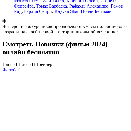
Мэйсон Темз
,
Али Галло
,
Кэйтлин Олсон
,
Изабелла
Феррейра
,
Томас Барбаска
,
Рафаэль Алехандро
,
Рамон
Рид
,
Бардия Сейри
,
Kayvan Shai
,
Нолан Бейтман
Четверо первокурсников преодолевают ужасы подросткового
возраста на своей первой в истории школьной вечеринке.
Смотреть Новички (фильм 2024)
онлайн бесплатно
Плеер I
Плеер II
Трейлер
Жалоба?