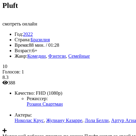
Pluft
смотреть онлайн
Год:
2022
Страна:
Бразилия
Время:
88 мин. / 01:28
Возраст:
6+
Жанр:
Комедии
,
Фэнтези
,
Семейные
10
Голосов:
1
8.3
388
Качество:
FHD (1080p)
Режиссер:
Розани Свартман
Актеры:
Николас Крус
,
Жулиану Казарре
,
Лола Белли
,
Артур Агиа