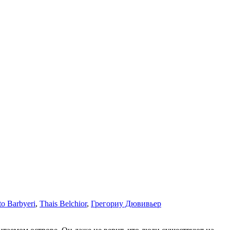
to Barbyeri
,
Thais Belchior
,
Грегориу Дювивьер