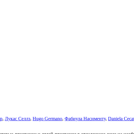
р
,
Лукас Селлз
,
Hugo Germano
,
Фабиула Насименту
,
Daniela Ceca