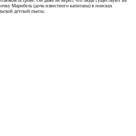
таемом острове. Он даже не верит, что люди существуют на
евочку Марибель (дочь известного капитана) в поисках
ьской детской пьесы.