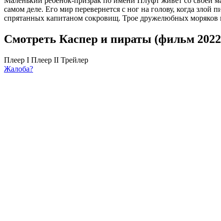
Маленький ребенок-призрак по имени Плуфт живет со своей ма
самом деле. Его мир перевернется с ног на голову, когда злой
спрятанных капитаном сокровищ. Трое дружелюбных моряков по
Смотреть Каспер и пираты (фильм 2022
Плеер I
Плеер II
Трейлер
Жалоба?