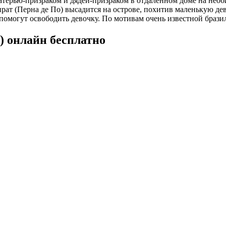
терью-призраком и дядей-призраком в отдаленном доме на необи
 пират (Перна де По) высадится на острове, похитив маленькую д
могут освободить девочку. По мотивам очень известной бразил
) онлайн бесплатно