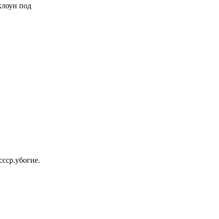
 клоун под
ссср.убогие.