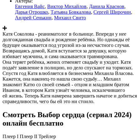
Актеры:
Евгения Вайс
,
Виктор Михайлов
,
Данила Краснов
,
Дарья Отрошко
,
Татьяна Бовкалова
,
Сергей Широчин
,
Андрей Сенькин
,
Михаил Свито
Катя Соколова - реаниматолог в больнице. Впереди у нее
долгожданная свадьба и рождение ребёнка. Но однажды её
будущее оказывается под угрозой из-за несчастного случая.
Возвращаясь домой, Катя вступается за девушку, которую
избивает мужчина, и сама оказывается травмирована.
Она теряет ребёнка, жених отменяет свадьбу и уходит. Катя
подаёт заявление в полицию, но дело спускают на тормозах.
Спустя год Катя влюбляется в бизнесмена Михаила Власова.
Кажется, она наконец-то нашла свою судьбу… Михаил
знакомит Катю со своей семьей - отцом и младшим братом
Иваном, в котором Катя узнаёт человека, искалечившего
ей жизнь. Теперь Катя намерена завершить начатое и добиться
справедливости, чего бы ей это ни стоило.
Смотреть Выбор сердца (сериал 2024)
онлайн бесплатно
Плеер I
Плеер II
Трейлер