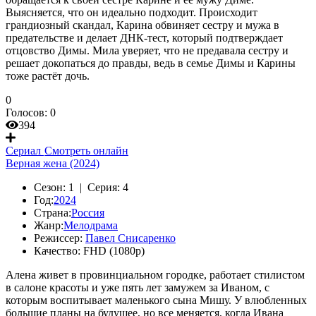
Выясняется, что он идеально подходит. Происходит
грандиозный скандал, Карина обвиняет сестру и мужа в
предательстве и делает ДНК-тест, который подтверждает
отцовство Димы. Мила уверяет, что не предавала сестру и
решает докопаться до правды, ведь в семье Димы и Карины
тоже растёт дочь.
0
Голосов:
0
394
Сериал
Смотреть онлайн
Верная жена (2024)
Сезон:
1 |
Серия:
4
Год:
2024
Страна:
Россия
Жанр:
Мелодрама
Режиссер:
Павел Снисаренко
Качество:
FHD (1080p)
Алена живет в провинциальном городке, работает стилистом
в салоне красоты и уже пять лет замужем за Иваном, с
которым воспитывает маленького сына Мишу. У влюбленных
большие планы на будущее, но все меняется, когда Ивана