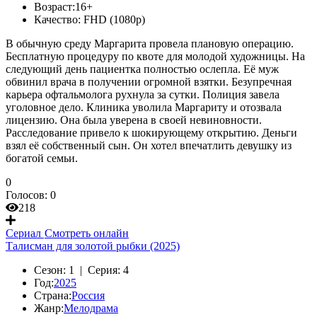
Возраст:
16+
Качество:
FHD (1080p)
В обычную среду Маргарита провела плановую операцию.
Бесплатную процедуру по квоте для молодой художницы. На
следующий день пациентка полностью ослепла. Её муж
обвинил врача в получении огромной взятки. Безупречная
карьера офтальмолога рухнула за сутки. Полиция завела
уголовное дело. Клиника уволила Маргариту и отозвала
лицензию. Она была уверена в своей невиновности.
Расследование привело к шокирующему открытию. Деньги
взял её собственный сын. Он хотел впечатлить девушку из
богатой семьи.
0
Голосов:
0
218
Сериал
Смотреть онлайн
Талисман для золотой рыбки (2025)
Сезон:
1 |
Серия:
4
Год:
2025
Страна:
Россия
Жанр:
Мелодрама