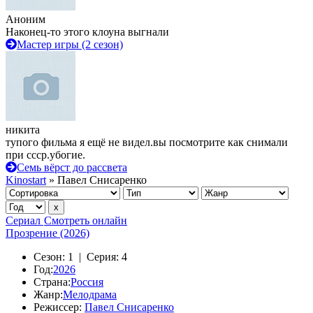
Аноним
Наконец-то этого клоуна выгнали
Мастер игры (2 сезон)
никита
тупого фильма я ещё не видел.вы посмотрите как снимали
при ссср.убогие.
Семь вёрст до рассвета
Kinostart
» Павел Снисаренко
Сериал
Смотреть онлайн
Прозрение (2026)
Сезон:
1 |
Серия:
4
Год:
2026
Страна:
Россия
Жанр:
Мелодрама
Режиссер:
Павел Снисаренко