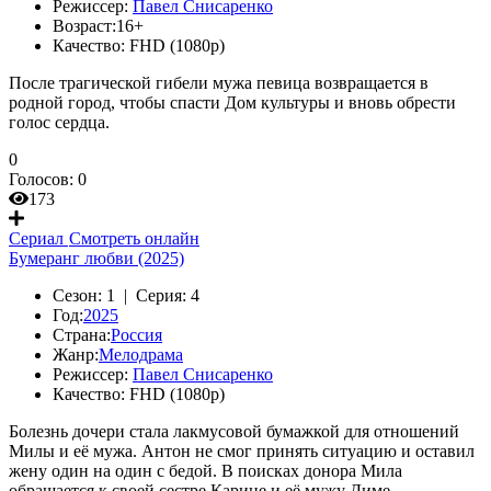
Режиссер:
Павел Снисаренко
Возраст:
16+
Качество:
FHD (1080p)
После трагической гибели мужа певица возвращается в
родной город, чтобы спасти Дом культуры и вновь обрести
голос сердца.
0
Голосов:
0
173
Сериал
Смотреть онлайн
Бумеранг любви (2025)
Сезон:
1 |
Серия:
4
Год:
2025
Страна:
Россия
Жанр:
Мелодрама
Режиссер:
Павел Снисаренко
Качество:
FHD (1080p)
Болезнь дочери стала лакмусовой бумажкой для отношений
Милы и её мужа. Антон не смог принять ситуацию и оставил
жену один на один с бедой. В поисках донора Мила
обращается к своей сестре Карине и её мужу Диме.