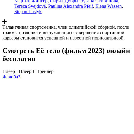
Мартин Фингер
,
Сирил Добры
,
Зузана Стивинова
,
Tereza Svejdová
,
Paulina Alexandra Pfeif
,
Elena Wassen
,
Stepan Lustyk
Талантливая спортсменка, член олимпийской сборной, после
травмы позвонка и вынужденного завершения спортивной
карьеры становится успешной и известной порноактрисой.
Смотреть Её тело (фильм 2023) онлайн
бесплатно
Плеер I
Плеер II
Трейлер
Жалоба?