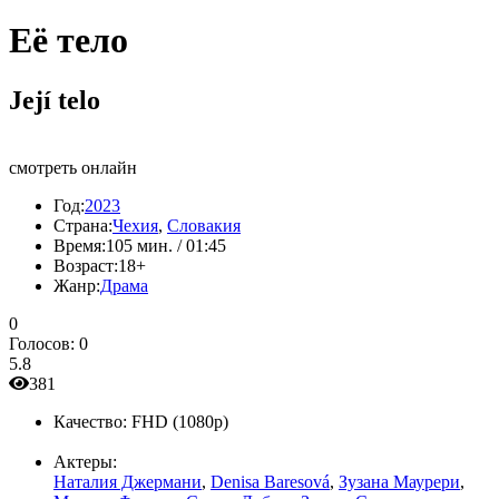
Её тело
Její telo
смотреть онлайн
Год:
2023
Страна:
Чехия
,
Словакия
Время:
105 мин. / 01:45
Возраст:
18+
Жанр:
Драма
0
Голосов:
0
5.8
381
Качество:
FHD (1080p)
Актеры:
Наталия Джермани
,
Denisa Baresová
,
Зузана Маурери
,