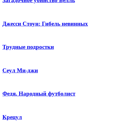
Загадочное убийство Белль
Джесси Стоун: Гибель невинных
Трудные подростки
Сеул Ми-джи
Федя. Народный футболист
Крецул