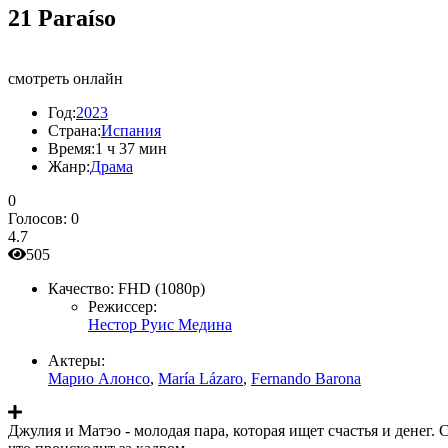
21 Paraíso
смотреть онлайн
Год:
2023
Страна:
Испания
Время:
1 ч 37 мин
Жанр:
Драма
0
Голосов:
0
4.7
505
Качество:
FHD (1080p)
Режиссер:
Нестор Руис Медина
Актеры:
Марио Алонсо
,
María Lázaro
,
Fernando Barona
Джулия и Матэо - молодая пара, которая ищет счастья и денег.