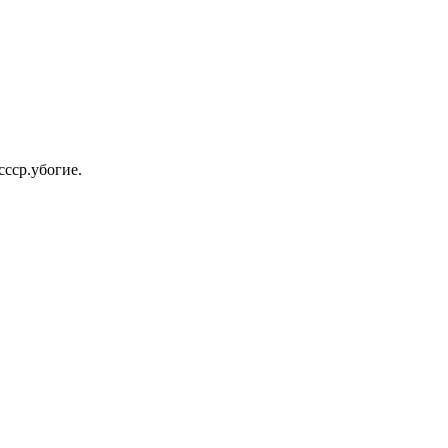
ссср.убогие.