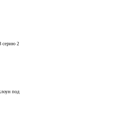
3 серию 2
 клоун под