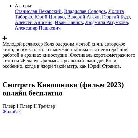
Актеры:
Станислав Пекарский
,
Владислав Солодов
,
Лолита
Таборко
,
Юрий Цвирко
,
Валерий Агаян
,
Георгий Будз
,
Алексей Анисеня
,
Иван Павлов
,
Людмила Разумкова
,
Александр Пашкевич
Молодой режиссер Коля одержим мечтой снять авторское
кино, но вместо этого вынужден заниматься неинтересной
работой в архивах киностудии. Фестиваль короткометражного
кино на «Беларусьфильме» - реальный шанс для Коли,
особенно, когда в жюри такой мэтр, как Юрий Стоянов.
Смотреть Киношники (фильм 2023)
онлайн бесплатно
Плеер I
Плеер II
Трейлер
Жалоба?