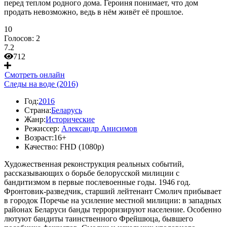
перед теплом родного дома. Героиня понимает, что дом
продать невозможно, ведь в нём живёт её прошлое.
10
Голосов:
2
7.2
712
Смотреть онлайн
Следы на воде (2016)
Год:
2016
Страна:
Беларусь
Жанр:
Исторические
Режиссер:
Александр Анисимов
Возраст:
16+
Качество:
FHD (1080p)
Художественная реконструкция реальных событий,
рассказывающих о борьбе белорусской милиции с
бандитизмом в первые послевоенные годы. 1946 год.
Фронтовик-разведчик, старший лейтенант Смолич прибывает
в городок Поречье на усиление местной милиции: в западных
районах Беларуси банды терроризируют население. Особенно
лютуют бандиты таинственного Фрейшюца, бывшего