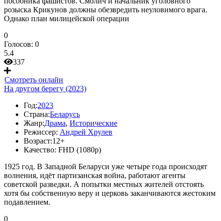
пособника фашистов. Смолич и начальник уголовного
розыска Крикунов должны обезвредить неуловимого врага.
Однако план милицейской операции
0
Голосов:
0
5.4
337
Смотреть онлайн
На другом берегу (2023)
Год:
2023
Страна:
Беларусь
Жанр:
Драма
,
Исторические
Режиссер:
Андрей Хрулев
Возраст:
12+
Качество:
FHD (1080p)
1925 год. В Западной Беларуси уже четыре года происходят
волнения, идёт партизанская война, работают агенты
советской разведки. А попытки местных жителей отстоять
хотя бы собственную веру и церковь заканчиваются жестоким
подавлением.
0