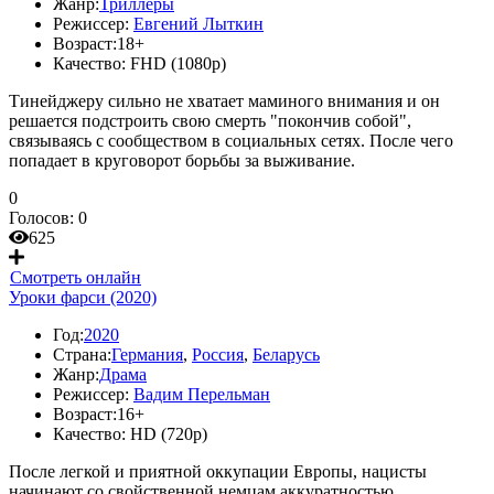
Жанр:
Триллеры
Режиссер:
Евгений Лыткин
Возраст:
18+
Качество:
FHD (1080p)
Тинейджеру сильно не хватает маминого внимания и он
решается подстроить свою смерть "покончив собой",
связываясь с сообществом в социальных сетях. После чего
попадает в круговорот борьбы за выживание.
0
Голосов:
0
625
Смотреть онлайн
Уроки фарси (2020)
Год:
2020
Страна:
Германия
,
Россия
,
Беларусь
Жанр:
Драма
Режиссер:
Вадим Перельман
Возраст:
16+
Качество:
HD (720p)
После легкой и приятной оккупации Европы, нацисты
начинают со свойственной немцам аккуратностью