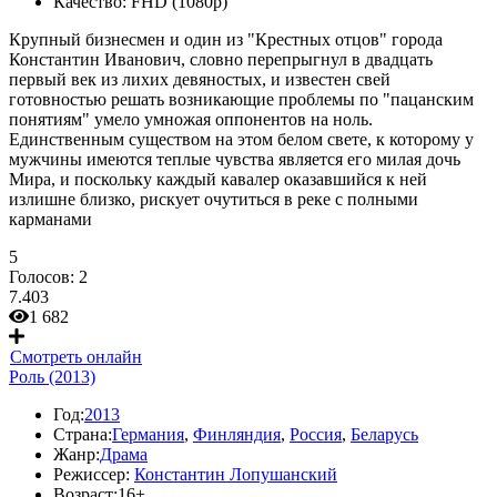
Качество:
FHD (1080p)
Крупный бизнесмен и один из "Крестных отцов" города
Константин Иванович, словно перепрыгнул в двадцать
первый век из лихих девяностых, и известен свей
готовностью решать возникающие проблемы по "пацанским
понятиям" умело умножая оппонентов на ноль.
Единственным существом на этом белом свете, к которому у
мужчины имеются теплые чувства является его милая дочь
Мира, и поскольку каждый кавалер оказавшийся к ней
излишне близко, рискует очутиться в реке с полными
карманами
5
Голосов:
2
7.403
1 682
Смотреть онлайн
Роль (2013)
Год:
2013
Страна:
Германия
,
Финляндия
,
Россия
,
Беларусь
Жанр:
Драма
Режиссер:
Константин Лопушанский
Возраст:
16+