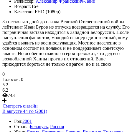
Режиссер:
Александр Франскевич-Лайе
Возраст:
16+
Качество:
FHD (1080p)
За несколько дней до начала Великой Отечественной войны
лейтенант Иван Буров из отпуска возвращается на службу. Его
пограничная застава находится в Западной Белоруссии. После
наступления фашистов, молодой офицер единственный, кому
удаётся выжить из военнослужащих. Местное население в
основном состоит из поляков и не поддерживает советскую
власть. Но особенно главного героя тревожит, что дед его
возлюбленной Ханны против их отношений. Ване
приходится бороться не только с врагом, но и за свою
0
Голосов:
0
5.2
6.2
743
Смотреть онлайн
В августе 44-го (2001)
Год:
2001
Страна:
Беларусь
,
Россия
Жанр:
Драма
,
Детективы
,
Боевик
,
Военные
,
Триллеры