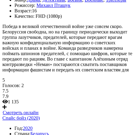
Режиссер:
Михаил Пташук
Возраст:
16
Качество:
FHD (1080p)
Победа в великой отечественной войне уже совсем скоро.
Белоруссия свободна, но на границу периодически выходит
группа лазутчиков, предателей, которые передают врагам
важную конфиденциальную информацию о советских
войсках и планах в войне. Команда разведчиков намерена
поймать шпионов предателей, с помощью шифров, которые те
передают по рациям. Во главе с капитаном Алёхиным отряд
контрразведки «Неман» постараются схватить поставщиков
информации фашистам и передать их советским властям для
5
Голосов:
2
7.5
7.9
1 135
Смотреть онлайн
Спайс бойз (2020)
Год:
2020
Страна:
Беларусь