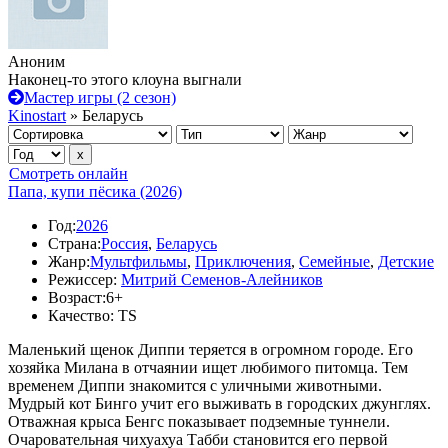
Аноним
Наконец-то этого клоуна выгнали
Мастер игры (2 сезон)
Kinostart
» Беларусь
Смотреть онлайн
Папа, купи пёсика (2026)
Год:
2026
Страна:
Россия
,
Беларусь
Жанр:
Мультфильмы
,
Приключения
,
Семейные
,
Детские
Режиссер:
Митрий Семенов-Алейников
Возраст:
6+
Качество:
TS
Маленький щенок Диппи теряется в огромном городе. Его
хозяйка Милана в отчаянии ищет любимого питомца. Тем
временем Диппи знакомится с уличными животными.
Мудрый кот Бинго учит его выживать в городских джунглях.
Отважная крыса Бенгс показывает подземные туннели.
Очаровательная чихуахуа Табби становится его первой