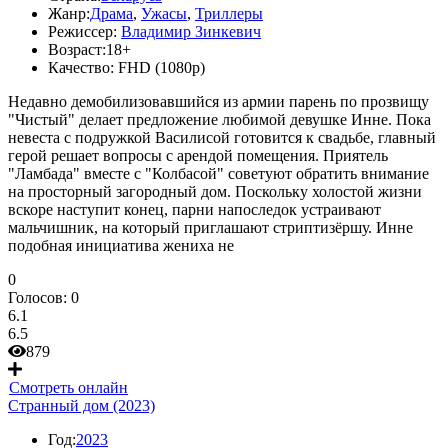
Жанр:
Драма
,
Ужасы
,
Триллеры
Режиссер:
Владимир Зинкевич
Возраст:
18+
Качество:
FHD (1080p)
Недавно демобилизовавшийся из армии парень по прозвищу
"Чистый" делает предложение любимой девушке Инне. Пока
невеста с подружкой Василисой готовится к свадьбе, главный
герой решает вопросы с арендой помещения. Приятель
"Ламбада" вместе с "Колбасой" советуют обратить внимание
на просторный загородный дом. Поскольку холостой жизни
вскоре наступит конец, парни напоследок устраивают
мальчишник, на который приглашают стриптизёршу. Инне
подобная инициатива жениха не
0
Голосов:
0
6.1
6.5
879
Смотреть онлайн
Странный дом (2023)
Год:
2023