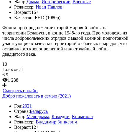
Жанр:
Драма
,
Исторические
,
Военные
Режиссер:
Иван Павлов
Возраст:
16+
Качество:
FHD (1080p)
Фильм про продолжение второй мировой войны на
территории Беларуси, в конце 1945-го года. Про молодежь из
числа добровольческих отрядов с малой военной подготовкой,
участвующие в зачистки территорий от боевых снарядов, что
оставило эхо кровопролитной и жесточайшей войны
двадцатого века.
10
Голосов:
1
6.9
1 238
Смотреть онлайн
Добро пожаловать в семью (2021)
Год:
2021
Страна:
Беларусь
Жанр:
Мелодрама
,
Комедии
,
Криминал
Режиссер:
Владимир Зинкевич
Возраст:
12+