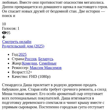
любовью. Вместе они противостоят опасностям мегаполиса.
Диппи превращается из домашнего щенка в настоящего героя.
Он спасает новых друзей от бездомной стаи. Две истории —
поиск и
10
Голосов:
1
95
Смотреть онлайн
Родительский дом (2025)
Год:
2025
Страна:
Россия
,
Беларусь
Жанр:
Комедии
,
Семейные
Режиссер:
Максим Максимов
Возраст:
12+
Качество:
FHD (1080p)
Стюардесса Даша прилетает в родную деревню продать
бабушкин дом. Старая изба требует срочного ремонта, а сосед
Миша только мешает. Его особо ароматный сыр отпугивает
всех потенциальных покупателей. Даша втягивается в
подготовку деревенского спектакля и чинит крышу вместе с
упрямым сыроваром. Постепенно городская суета отступает