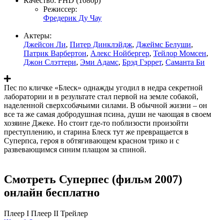
Качество:
FHD (1080p)
Режиссер:
Фредерик Ду Чау
Актеры:
Джейсон Ли
,
Питер Динклэйдж
,
Джеймс Белуши
,
Патрик Варбертон
,
Алекс Нойбергер
,
Тейлор Момсен
,
Джон Слэттери
,
Эми Адамс
,
Брэд Гэррет
,
Саманта Би
Пес по кличке «Блеск» однажды угодил в недра секретной
лаборатории и в результате стал первой на земле собакой,
наделенной сверхсобачьими силами. В обычной жизни – он
все та же самая добродушная псина, души не чающая в своем
хозяине Джеке. Но стоит где-то поблизости произойти
преступлению, и старина Блеск тут же превращается в
Суперпса, героя в обтягивающем красном трико и с
развевающимся синим плащом за спиной.
Смотреть Суперпес (фильм 2007)
онлайн бесплатно
Плеер I
Плеер II
Трейлер