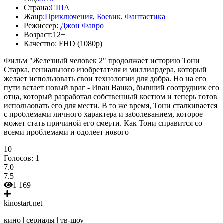
Страна:
США
Жанр:
Приключения
,
Боевик
,
Фантастика
Режиссер:
Джон Фавро
Возраст:
12+
Качество:
FHD (1080p)
Фильм "Железный человек 2" продолжает историю Тони
Старка, гениального изобретателя и миллиардера, который
желает использовать свои технологии для добра. Но на его
пути встает новый враг - Иван Ванко, бывший соотрудник его
отца, который разработал собственный костюм и теперь готов
использовать его для мести. В то же время, Тони сталкивается
с проблемами личного характера и заболеванием, которое
может стать причиной его смерти. Как Тони справится со
всеми проблемами и одолеет нового
10
Голосов:
1
7.0
7.5
1 169
kinostart.net
кино | сериалы | тв-шоу