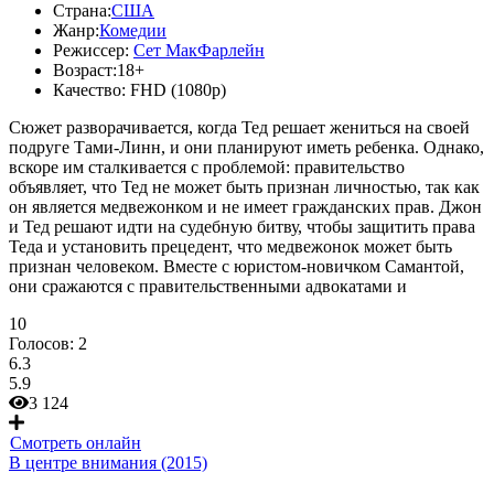
Страна:
США
Жанр:
Комедии
Режиссер:
Сет МакФарлейн
Возраст:
18+
Качество:
FHD (1080p)
Сюжет разворачивается, когда Тед решает жениться на своей
подруге Тами-Линн, и они планируют иметь ребенка. Однако,
вскоре им сталкивается с проблемой: правительство
объявляет, что Тед не может быть признан личностью, так как
он является медвежонком и не имеет гражданских прав. Джон
и Тед решают идти на судебную битву, чтобы защитить права
Теда и установить прецедент, что медвежонок может быть
признан человеком. Вместе с юристом-новичком Самантой,
они сражаются с правительственными адвокатами и
10
Голосов:
2
6.3
5.9
3 124
Смотреть онлайн
В центре внимания (2015)