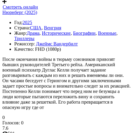
Смотреть онлайн
Нюрнберг (2025)
Год:
2025
Страна:
США
,
Венгрия
Жанр:
Драма
,
Исторические
,
Биографии
,
Военные
,
Триллеры
Режиссер:
Джеймс Вандербилт
Качество:
FHD (1080p)
После окончания войны в тюрьму союзников привозят
бывших руководителей Третьего рейха. Американский
военный психиатр Дуглас Келли получает задание
разговаривать с каждым из них и решать вменяемы ли они.
Он часами беседует с Герингом и другими заключенными
задает простые вопросы и внимательно следит за их реакцией.
Постепенно Келли понимает что перед ним не безумцы а
люди которые пытаются переложить вину и сохранить
влияние даже за решеткой. Его работа превращается в
опасную игру где от
0
Голосов:
0
7.6