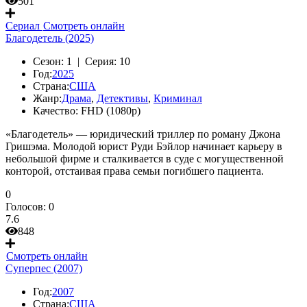
501
Сериал
Смотреть онлайн
Благодетель (2025)
Сезон:
1 |
Серия:
10
Год:
2025
Страна:
США
Жанр:
Драма
,
Детективы
,
Криминал
Качество:
FHD (1080p)
«Благодетель» — юридический триллер по роману Джона
Гришэма. Молодой юрист Руди Бэйлор начинает карьеру в
небольшой фирме и сталкивается в суде с могущественной
конторой, отстаивая права семьи погибшего пациента.
0
Голосов:
0
7.6
848
Смотреть онлайн
Суперпес (2007)
Год:
2007
Страна:
США