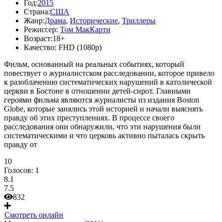
Год:
2015
Страна:
США
Жанр:
Драма
,
Исторические
,
Триллеры
Режиссер:
Том МакКарти
Возраст:
18+
Качество:
FHD (1080p)
Фильм, основанный на реальных событиях, который
повествует о журналистском расследовании, которое привело
к разоблачению систематических нарушений в католической
церкви в Бостоне в отношении детей-сирот. Главными
героями фильма являются журналисты из издания Boston
Globe, которые занялись этой историей и начали выяснять
правду об этих преступлениях. В процессе своего
расследования они обнаружили, что эти нарушения были
систематическими и что церковь активно пыталась скрыть
правду от
10
Голосов:
1
8.1
7.5
832
Смотреть онлайн