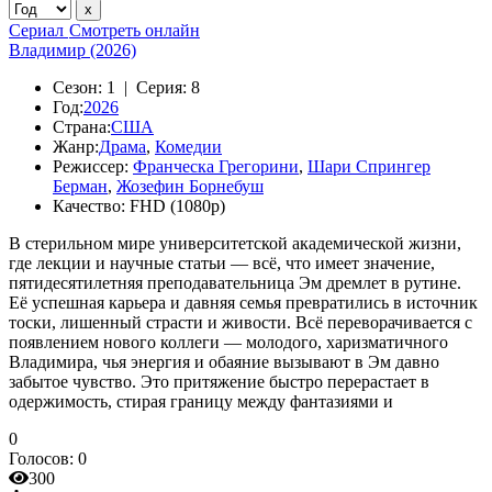
Сериал
Смотреть онлайн
Владимир (2026)
Сезон:
1 |
Серия:
8
Год:
2026
Страна:
США
Жанр:
Драма
,
Комедии
Режиссер:
Франческа Грегорини
,
Шари Спрингер
Берман
,
Жозефин Борнебуш
Качество:
FHD (1080p)
В стерильном мире университетской академической жизни,
где лекции и научные статьи — всё, что имеет значение,
пятидесятилетняя преподавательница Эм дремлет в рутине.
Её успешная карьера и давняя семья превратились в источник
тоски, лишенный страсти и живости. Всё переворачивается с
появлением нового коллеги — молодого, харизматичного
Владимира, чья энергия и обаяние вызывают в Эм давно
забытое чувство. Это притяжение быстро перерастает в
одержимость, стирая границу между фантазиями и
0
Голосов:
0
300