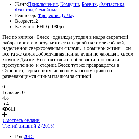
Жанр:
Приключения
,
Комедии
,
Боевик
,
Фантастика
,
Фэнтези
,
Семейные
Режиссер:
Фредерик Ду Чау
Возраст:
12+
Качество:
FHD (1080p)
Пес по кличке «Блеск» однажды угодил в недра секретной
лаборатории и в результате стал первой на земле собакой,
наделенной сверхсобачьими силами. В обычной жизни – он
все та же самая добродушная псина, души не чающая в своем
хозяине Джеке. Но стоит где-то поблизости произойти
преступлению, и старина Блеск тут же превращается в
Суперпса, героя в обтягивающем красном трико и с
развевающимся синим плащом за спиной.
0
Голосов:
0
4.8
5.4
611
Смотреть онлайн
Третий лишний 2 (2015)
Год:
2015