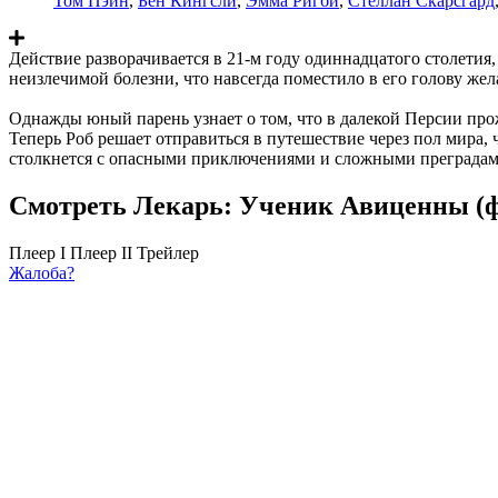
Том Пэйн
,
Бен Кингсли
,
Эмма Ригби
,
Стеллан Скарсгард
Действие разворачивается в 21-м году одиннадцатого столетия,
неизлечимой болезни, что навсегда поместило в его голову жел
Однажды юный парень узнает о том, что в далекой Персии про
Теперь Роб решает отправиться в путешествие через пол мира,
столкнется с опасными приключениями и сложными преградам
Смотреть Лекарь: Ученик Авиценны (ф
Плеер I
Плеер II
Трейлер
Жалоба?