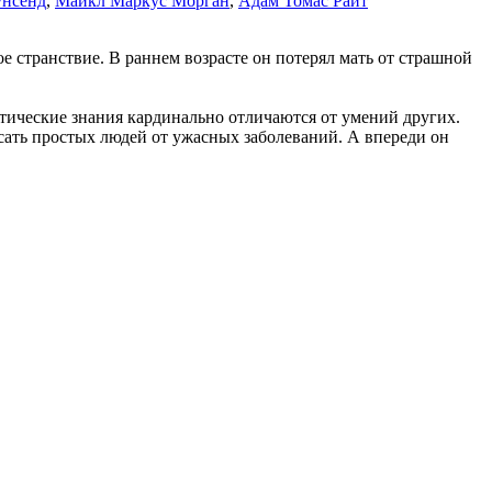
унсенд
,
Майкл Маркус Морган
,
Адам Томас Райт
ое странствие. В раннем возрасте он потерял мать от страшной
тические знания кардинально отличаются от умений других.
асать простых людей от ужасных заболеваний. А впереди он