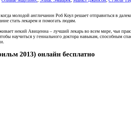
,
Оливье Мартинес
,
Элиас ЭмБарек
,
Майкл Джибсон
,
Стэнли Та
 когда молодой англичанин Роб Коул решает отправиться в далек
ание стать лекарем и помогать людям.
живает некий Авиценна – лучший лекарь во всем мире, чьи прак
 чтобы научиться у гениального доктора навыкам, способным сп
и.
ильм 2013) онлайн бесплатно