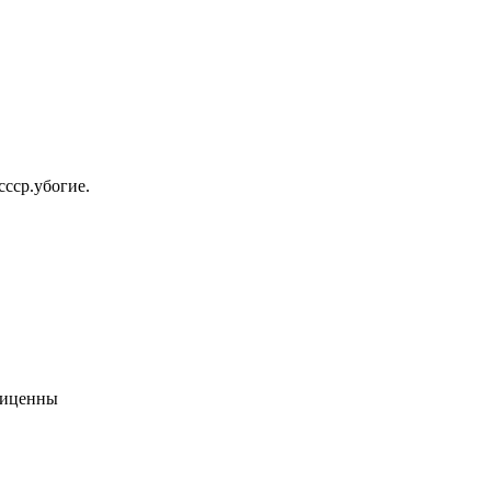
ссср.убогие.
виценны