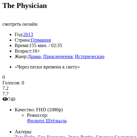
The Physician
смотреть онлайн
Год:
2013
Страна:
Германия
Время:
155 мин. / 02:35
Возраст:
16+
Жанр:
Драма
,
Приключения
,
Исторические
«Через пески времени к свету»
0
Голосов:
0
7.2
7.7
740
Качество:
FHD (1080p)
Режиссер:
Филипп Штёльцль
Актеры: