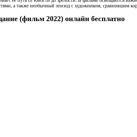
ивает её путь от юности до зрелости. В фильме освещаются важ
ями, а также необычный эпизод с художником, сравнившим кор
щание (фильм 2022) онлайн бесплатно