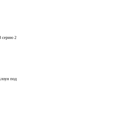
3 серию 2
 клоун под