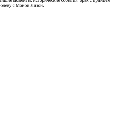
нейшие моменты: исторические события, брак с принцем
олеву с Моной Лизой.