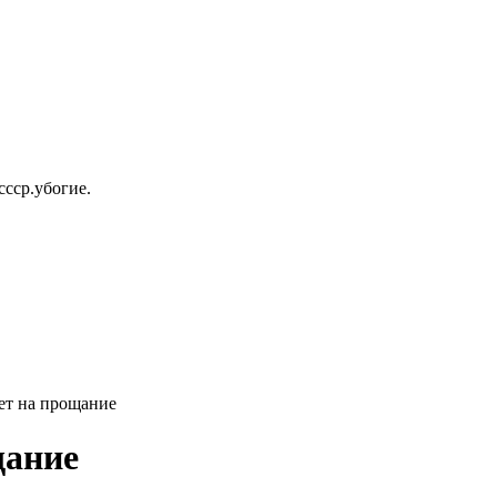
ссср.убогие.
рет на прощание
щание