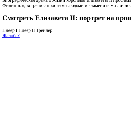
Биографическая драма о жизни королевы Елизаветы II прослеж
Филиппом, встречи с простыми людьми и знаменитыми личност
Смотреть Елизавета II: портрет на про
Плеер I
Плеер II
Трейлер
Жалоба?