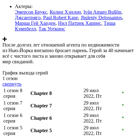
Актеры:
Эмерсон Брукс
,
Колин Хэнлон
,
Iván Amaro Bullón
,
Джсантияго
,
Paul Robert Kane
,
Jhulenty Delossantos
,
Марша Гей Харден
,
Нил Патрик Харрис
,
Тиша
Кэмпбелл
,
Так Уоткинс
После долгих лет отношений агента по недвижимости
из Нью-Йорка внезапно бросает парень. Герой за 40 начинает
всё с чистого листа и заново открывает для себя
мир свиданий.
График выхода серий
1 сезон
свернуть
1 сезон 8
29 июл
Chapter 8
*
серия
2022, Пт
1 сезон 7
29 июл
Chapter 7
*
серия
2022, Пт
1 сезон 6
29 июл
Chapter 6
*
серия
2022, Пт
1 сезон 5
29 июл
Chapter 5
*
серия
2022, Пт