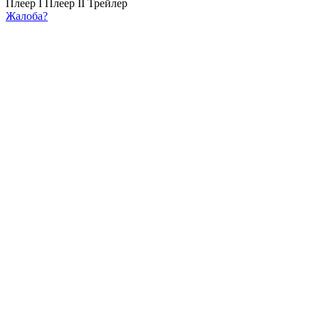
Плеер I
Плеер II
Трейлер
Жалоба?