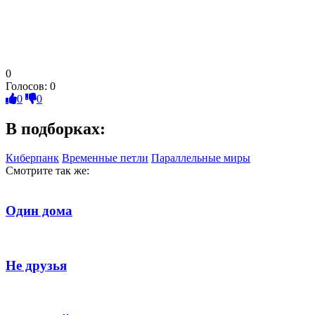
0
Голосов:
0
0
0
В подборках:
Киберпанк
Временные петли
Параллельные миры
Смотрите так же:
Один дома
Не друзья