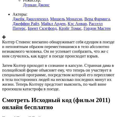
Режиссер:
Дункан Джонс
Актеры:
Джейк Джилленхол
,
Мишель Монахэн
,
Вера Фармига
,
Джеффри Райт
,
Майкл Арден
,
Кэс Анвар
,
Расселл
Питерс
,
Брент Скэгфорд
,
Крэйг Томас
,
Гордон Мастен
Колтер Стивенс внезапно обнаруживает себя едущим в поезде
и непонятным образом переместившимся в тело абсолютно
незнакомого человека. Он не успевает сообразить, что же с
ним случилось, как вдруг в поезде происходит взрыв.
Затем Колтер приходит в сознание в капсуле. Странная дама в
полицейской форме объясняет ему, что теперь он участвует в
специальной программе, посредством которой его переселяют
в тела посторонних людей на несколько последних минут их
жизни. Теперь Колтеру предстоит выяснить, по чьей вине
произошла катастрофа в поезде.
Смотреть Исходный код (фильм 2011)
онлайн бесплатно