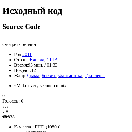
Исходный код
Source Code
смотреть онлайн
Год:
2011
Страна:
Канада
,
США
Время:
93 мин. / 01:33
Возраст:
12+
Жанр:
Драма
,
Боевик
,
Фантастика
,
Триллеры
«Make every second count»
0
Голосов:
0
7.5
7.8
838
Качество:
FHD (1080p)