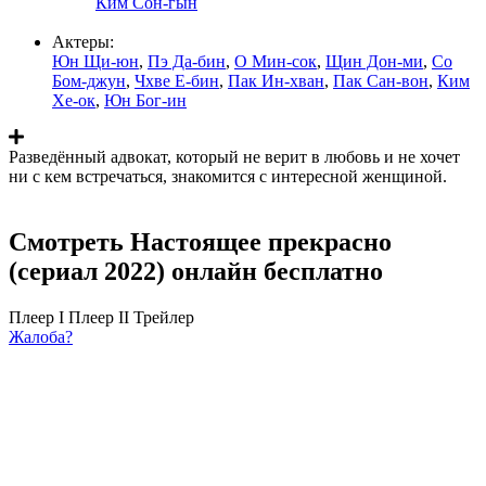
Ким Сон-гын
Актеры:
Юн Щи-юн
,
Пэ Да-бин
,
О Мин-сок
,
Щин Дон-ми
,
Со
Бом-джун
,
Чхве Е-бин
,
Пак Ин-хван
,
Пак Сан-вон
,
Ким
Хе-ок
,
Юн Бог-ин
Разведённый адвокат, который не верит в любовь и не хочет
ни с кем встречаться, знакомится с интересной женщиной.
Смотреть Настоящее прекрасно
(сериал 2022) онлайн бесплатно
Плеер I
Плеер II
Трейлер
Жалоба?