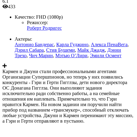
6.1
433
Качество:
FHD (1080p)
Режиссер:
Роберт Родригес
Актеры:
Антонио Бандерас
,
Карла Гуджино
,
Алекса ПенаВега
,
Дэрил Сабара
,
Стив Бушеми
,
Майк Джадж
,
Дэнни
Трехо
,
Чич Марин
,
Мэтью О’Лири
,
Эмили Осмент
Кармен и Джуни стали профессиональными агентами
Организации Супершпионов, но теперь у них появились
конкуренты - Гэри и Герти Гигглзы, дети нового директора
ОС Донагана Гигглза. Они выполняют задания
исключительно ради собственно работы, а на семейные
отношения им наплевать. Примечательно то, что Гэри
нравится Кармен. На новом задании им поручили найти
прибор под названием «трансмукер», способный отключать
любые устройства. Джуни и Кармен перенимают эту миссию,
а Гэри и Герти отправляют в пустыню.