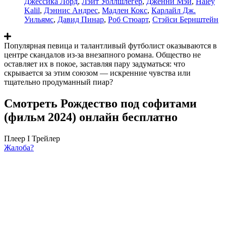
Джессика Лорд
,
Лэйт Уоллшлегер
,
Дженни Мэй
,
Haley
Kalil
,
Дэннис Андрес
,
Мадлен Кокс
,
Карлайл Дж.
Уильямс
,
Давид Пинар
,
Роб Стюарт
,
Стэйси Бернштейн
Популярная певица и талантливый футболист оказываются в
центре скандалов из-за внезапного романа. Общество не
оставляет их в покое, заставляя пару задуматься: что
скрывается за этим союзом — искренние чувства или
тщательно продуманный пиар?
Смотреть Рождество под софитами
(фильм 2024) онлайн бесплатно
Плеер I
Трейлер
Жалоба?