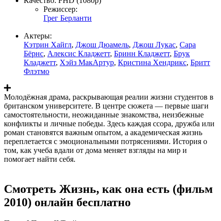
Качество:
FHD (1080p)
Режиссер:
Грег Берланти
Актеры:
Кэтрин Хайгл
,
Джош Дюамель
,
Джош Лукас
,
Сара
Бёрнс
,
Алексис Кладжетт
,
Бринн Кладжетт
,
Брук
Кладжетт
,
Хэйз МакАртур
,
Кристина Хендрикс
,
Бритт
Флэтмо
Молодёжная драма, раскрывающая реалии жизни студентов в
британском университете. В центре сюжета — первые шаги
самостоятельности, неожиданные знакомства, неизбежные
конфликты и личные победы. Здесь каждая ссора, дружба или
роман становятся важным опытом, а академическая жизнь
переплетается с эмоциональными потрясениями. История о
том, как учеба вдали от дома меняет взгляды на мир и
помогает найти себя.
Смотреть Жизнь, как она есть (фильм
2010) онлайн бесплатно