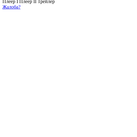
Плеер I
Плеер II
Трейлер
Жалоба?