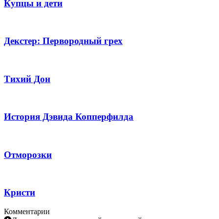
Купцы и дети
Декстер: Первородный грех
Тихий Дон
История Дэвида Копперфилда
Отморозки
Кристи
Комментарии