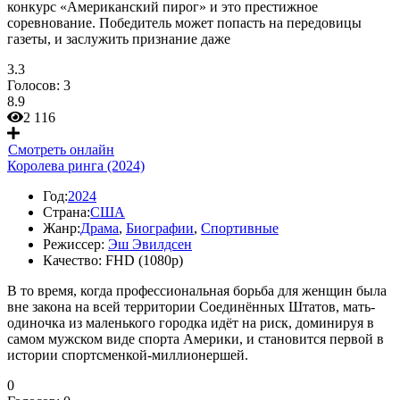
конкурс «Американский пирог» и это престижное
соревнование. Победитель может попасть на передовицы
газеты, и заслужить признание даже
3.3
Голосов:
3
8.9
2 116
Смотреть онлайн
Королева ринга (2024)
Год:
2024
Страна:
США
Жанр:
Драма
,
Биографии
,
Спортивные
Режиссер:
Эш Эвилдсен
Качество:
FHD (1080p)
В то время, когда профессиональная борьба для женщин была
вне закона на всей территории Соединённых Штатов, мать-
одиночка из маленького городка идёт на риск, доминируя в
самом мужском виде спорта Америки, и становится первой в
истории спортсменкой-миллионершей.
0