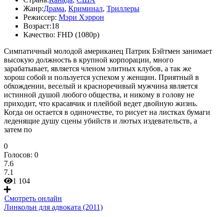
Жанр:
Драма
,
Криминал
,
Триллеры
Режиссер:
Мэри Хэррон
Возраст:
18
Качество:
FHD (1080p)
Симпатичный молодой американец Патрик Бэйтмен занимает
высокую должность в крупной корпорации, много
зарабатывает, является членом элитных клубов, а так же
хорош собой и пользуется успехом у женщин. Приятный в
обхождении, веселый и красноречивый мужчина является
истинной душой любого общества, и никому в голову не
приходит, что красавчик и плейбой ведет двойную жизнь.
Когда он остается в одиночестве, то рисует на листках бумаги
леденящие душу сцены убийств и лютых издевательств, а
затем по
0
Голосов:
0
7.6
7.1
1 104
Смотреть онлайн
Линкольн для адвоката (2011)