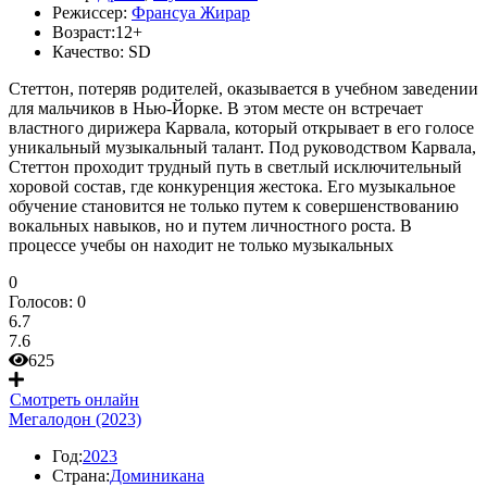
Режиссер:
Франсуа Жирар
Возраст:
12+
Качество:
SD
Стеттон, потеряв родителей, оказывается в учебном заведении
для мальчиков в Нью-Йорке. В этом месте он встречает
властного дирижера Карвала, который открывает в его голосе
уникальный музыкальный талант. Под руководством Карвала,
Стеттон проходит трудный путь в светлый исключительный
хоровой состав, где конкуренция жестока. Его музыкальное
обучение становится не только путем к совершенствованию
вокальных навыков, но и путем личностного роста. В
процессе учебы он находит не только музыкальных
0
Голосов:
0
6.7
7.6
625
Смотреть онлайн
Мегалодон (2023)
Год:
2023
Страна:
Доминикана