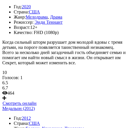
Год:
2020
Страна:
США
Жанр:
Мелодрама
,
Драма
Режиссер:
Энди Теннант
Возраст:
12+
Качество:
FHD (1080p)
Когда сильный шторм разрушает дом молодой вдовы с тремя
детьми, на пороге появляется таинственный незнакомец.
Всего за несколько дней загадочный гость объединяет семью и
помогает им найти новый смысл в жизни. Он открывает им
Секрет, который может изменить все.
10
Голосов:
1
6.5
6.7
464
Смотреть онлайн
Медальон (2012)
Год:
2012
Страна:
США