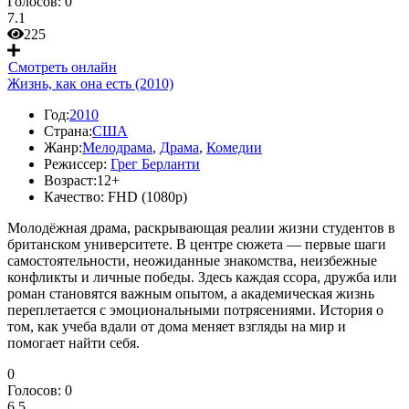
Голосов:
0
7.1
225
Смотреть онлайн
Жизнь, как она есть (2010)
Год:
2010
Страна:
США
Жанр:
Мелодрама
,
Драма
,
Комедии
Режиссер:
Грег Берланти
Возраст:
12+
Качество:
FHD (1080p)
Молодёжная драма, раскрывающая реалии жизни студентов в
британском университете. В центре сюжета — первые шаги
самостоятельности, неожиданные знакомства, неизбежные
конфликты и личные победы. Здесь каждая ссора, дружба или
роман становятся важным опытом, а академическая жизнь
переплетается с эмоциональными потрясениями. История о
том, как учеба вдали от дома меняет взгляды на мир и
помогает найти себя.
0
Голосов:
0
6.5