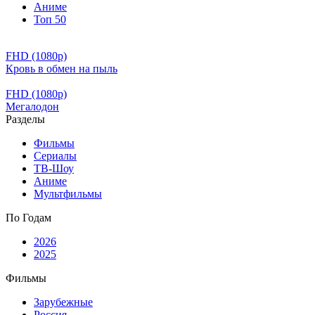
Аниме
Топ 50
FHD (1080p)
Кровь в обмен на пыль
FHD (1080p)
Мегалодон
Разделы
Фильмы
Сериалы
ТВ-Шоу
Аниме
Мультфильмы
По Годам
2026
2025
Фильмы
Зарубежные
Россия