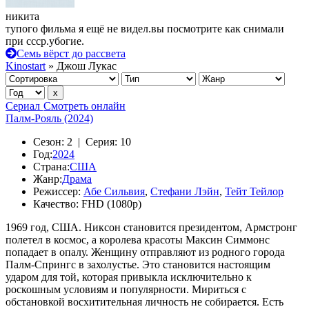
никита
тупого фильма я ещё не видел.вы посмотрите как снимали
при ссср.убогие.
Семь вёрст до рассвета
Kinostart
» Джош Лукас
Сериал
Смотреть онлайн
Палм-Рояль (2024)
Сезон:
2 |
Серия:
10
Год:
2024
Страна:
США
Жанр:
Драма
Режиссер:
Абе Сильвия
,
Стефани Лэйн
,
Тейт Тейлор
Качество:
FHD (1080p)
1969 год, США. Никсон становится президентом, Армстронг
полетел в космос, а королева красоты Максин Симмонс
попадает в опалу. Женщину отправляют из родного города
Палм-Спрингс в захолустье. Это становится настоящим
ударом для той, которая привыкла исключительно к
роскошным условиям и популярности. Мириться с
обстановкой восхитительная личность не собирается. Есть