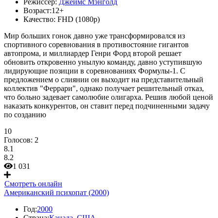
Режиссер:
Джеймс Мэнголд
Возраст:
12+
Качество:
FHD (1080p)
Мир больших гонок давно уже трансформировался из
спортивного соревнования в противостояние гигантов
автопрома, и миллиардер Генри Форд второй решает
обновить откровенно унылую команду, давно уступившую
лидирующие позиции в соревнованиях Формулы-1. С
предложением о слиянии он выходит на представительный
коллектив "Феррари", однако получает решительный отказ,
что больно задевает самолюбие олигарха. Решив любой ценой
наказать конкурентов, он ставит перед подчиненными задачу
по созданию
10
Голосов:
2
8.1
8.2
1 031
Смотреть онлайн
Американский психопат (2000)
Год:
2000
Страна:
Канада
,
США