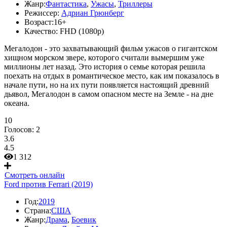
Жанр:
Фантастика
,
Ужасы
,
Триллеры
Режиссер:
Адриан Грюнберг
Возраст:
16+
Качество:
FHD (1080p)
Мегалодон - это захватывающий фильм ужасов о гигантском
хищном морском звере, которого считали вымершим уже
миллионы лет назад. Это история о семье которая решила
поехать на отдых в романтическое место, как им показалось в
начале пути, но на их пути появляется настоящий древний
дьявол, Мегалодон в самом опасном месте на Земле - на дне
океана.
10
Голосов:
2
3.6
4.5
1 312
Смотреть онлайн
Ford против Ferrari (2019)
Год:
2019
Страна:
США
Жанр:
Драма
,
Боевик