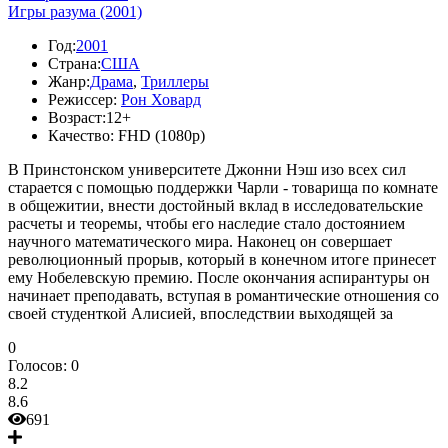
Игры разума (2001)
Год:
2001
Страна:
США
Жанр:
Драма
,
Триллеры
Режиссер:
Рон Ховард
Возраст:
12+
Качество:
FHD (1080p)
В Принстонском университете Джонни Нэш изо всех сил
старается с помощью поддержки Чарли - товарища по комнате
в общежитии, внести достойный вклад в исследовательские
расчеты и теоремы, чтобы его наследие стало достоянием
научного математического мира. Наконец он совершает
революционный прорыв, который в конечном итоге принесет
ему Нобелевскую премию. После окончания аспирантуры он
начинает преподавать, вступая в романтические отношения со
своей студенткой Алисией, впоследствии выходящей за
0
Голосов:
0
8.2
8.6
691