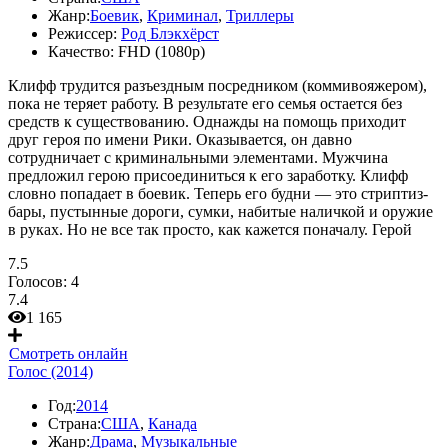
Жанр:
Боевик
,
Криминал
,
Триллеры
Режиссер:
Род Блэкхёрст
Качество:
FHD (1080p)
Клифф трудится разъездным посредником (коммивояжером),
пока не теряет работу. В результате его семья остается без
средств к существованию. Однажды на помощь приходит
друг героя по имени Рики. Оказывается, он давно
сотрудничает с криминальными элементами. Мужчина
предложил герою присоединиться к его заработку. Клифф
словно попадает в боевик. Теперь его будни — это стриптиз-
бары, пустынные дороги, сумки, набитые наличкой и оружие
в руках. Но не все так просто, как кажется поначалу. Герой
7.5
Голосов:
4
7.4
1 165
Смотреть онлайн
Голос (2014)
Год:
2014
Страна:
США
,
Канада
Жанр:
Драма
,
Музыкальные