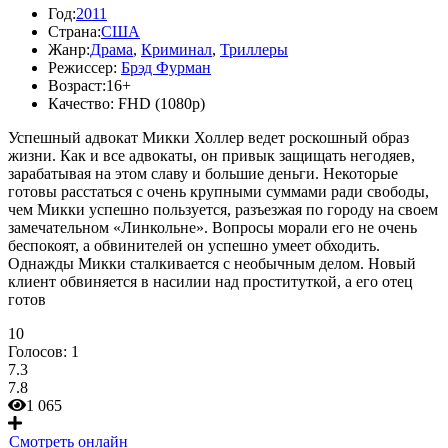
Год:
2011
Страна:
США
Жанр:
Драма
,
Криминал
,
Триллеры
Режиссер:
Брэд Фурман
Возраст:
16+
Качество:
FHD (1080p)
Успешный адвокат Микки Холлер ведет роскошный образ
жизни. Как и все адвокаты, он привык защищать негодяев,
зарабатывая на этом славу и большие деньги. Некоторые
готовы расстаться с очень крупными суммами ради свободы,
чем Микки успешно пользуется, разъезжая по городу на своем
замечательном «Линкольне». Вопросы морали его не очень
беспокоят, а обвинителей он успешно умеет обходить.
Однажды Микки сталкивается с необычным делом. Новый
клиент обвиняется в насилии над проституткой, а его отец
готов
10
Голосов:
1
7.3
7.8
1 065
Смотреть онлайн