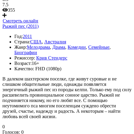
7.5
355
Смотреть онлайн
Рыжий пес (2011)
Год:
2011
Страна:
США
,
Австралия
Жанр:
Мелодрама
,
Драма
,
Комедии
,
Семейные
,
Биографии
Режиссер:
Крив Стендерс
Возраст:
16+
Качество:
FHD (1080p)
В далеком шахтерском поселке, где живут суровые и не
слишком общительные люди, однажды появляется
энергичный рыжий пес из породы келпи. Только ему под силу
расшевелить провинциальное сонное царство. Рыжий не
подчиняется никому, но его любят все. С помощью
неутомимого пса многим поселенцам суждено обрести
друзей, счастье, надежду и радость. А некоторым – найти
любовь всей своей жизни.
0
Голосов:
0