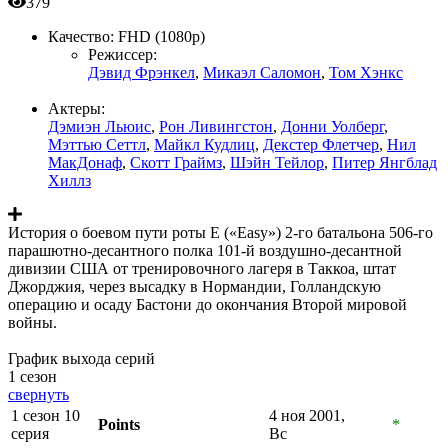
379
Качество:
FHD (1080p)
Режиссер:
Дэвид Фрэнкел
,
Микаэл Саломон
,
Том Хэнкс
Актеры:
Дэмиэн Льюис
,
Рон Ливингстон
,
Донни Уолберг
,
Мэттью Сеттл
,
Майкл Кудлиц
,
Декстер Флетчер
,
Нил
МакДонаф
,
Скотт Граймз
,
Шэйн Тейлор
,
Питер Янгблад
Хиллз
История о боевом пути роты E («Easy») 2-го батальона 506-го
парашютно-десантного полка 101-й воздушно-десантной
дивизии США от тренировочного лагеря в Таккоа, штат
Джорджия, через высадку в Нормандии, Голландскую
операцию и осаду Бастони до окончания Второй мировой
войны.
График выхода серий
1 сезон
свернуть
1 сезон 10
4 ноя 2001,
Points
*
серия
Вс