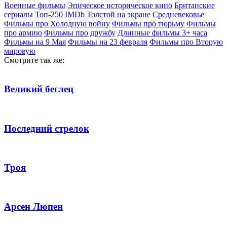
Военные фильмы
Эпическое историческое кино
Британские
сериалы
Топ-250 IMDb
Толстой на экране
Средневековье
Фильмы про Холодную войну
Фильмы про тюрьму
Фильмы
про армию
Фильмы про дружбу
Длинные фильмы 3+ часа
Фильмы на 9 Мая
Фильмы на 23 февраля
Фильмы про Вторую
мировую
Смотрите так же:
Великий беглец
Последний стрелок
Троя
Арсен Люпен