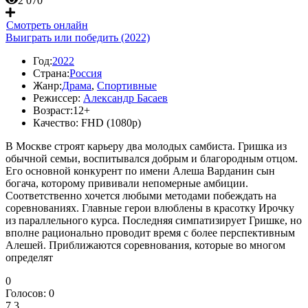
2 070
Смотреть онлайн
Выиграть или победить (2022)
Год:
2022
Страна:
Россия
Жанр:
Драма
,
Спортивные
Режиссер:
Александр Басаев
Возраст:
12+
Качество:
FHD (1080p)
В Москве строят карьеру два молодых самбиста. Гришка из
обычной семьи, воспитывался добрым и благородным отцом.
Его основной конкурент по имени Алеша Варданин сын
богача, которому прививали непомерные амбиции.
Соответственно хочется любыми методами побеждать на
соревнованиях. Главные герои влюблены в красотку Ирочку
из параллельного курса. Последняя симпатизирует Гришке, но
вполне рационально проводит время с более перспективным
Алешей. Приближаются соревнования, которые во многом
определят
0
Голосов:
0
7.3