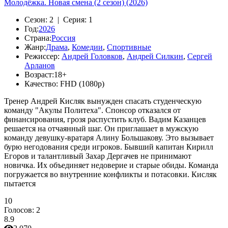
Молодёжка. Новая смена (2 сезон) (2026)
Сезон:
2 |
Серия:
1
Год:
2026
Страна:
Россия
Жанр:
Драма
,
Комедии
,
Спортивные
Режиссер:
Андрей Головков
,
Андрей Силкин
,
Сергей
Арланов
Возраст:
18+
Качество:
FHD (1080p)
Тренер Андрей Кисляк вынужден спасать студенческую
команду "Акулы Политеха". Спонсор отказался от
финансирования, грозя распустить клуб. Вадим Казанцев
решается на отчаянный шаг. Он приглашает в мужскую
команду девушку-вратаря Алину Большакову. Это вызывает
бурю негодования среди игроков. Бывший капитан Кирилл
Егоров и талантливый Захар Дергачев не принимают
новичка. Их объединяет недоверие и старые обиды. Команда
погружается во внутренние конфликты и потасовки. Кисляк
пытается
10
Голосов:
2
8.9