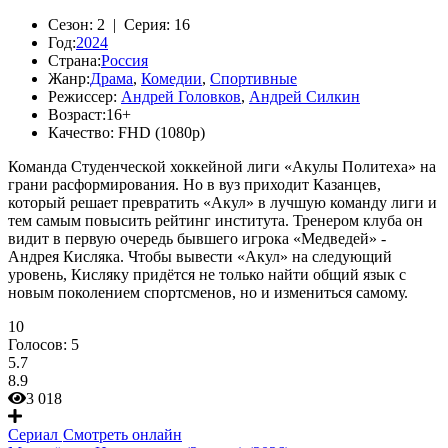
Сезон:
2 |
Серия:
16
Год:
2024
Страна:
Россия
Жанр:
Драма
,
Комедии
,
Спортивные
Режиссер:
Андрей Головков
,
Андрей Силкин
Возраст:
16+
Качество:
FHD (1080p)
Команда Студенческой хоккейной лиги «Акулы Политеха» на
грани расформирования. Но в вуз приходит Казанцев,
который решает превратить «Акул» в лучшую команду лиги и
тем самым повысить рейтинг института. Тренером клуба он
видит в первую очередь бывшего игрока «Медведей» -
Андрея Кисляка. Чтобы вывести «Акул» на следующий
уровень, Кисляку придётся не только найти общий язык с
новым поколением спортсменов, но и измениться самому.
10
Голосов:
5
5.7
8.9
3 018
Сериал
Смотреть онлайн