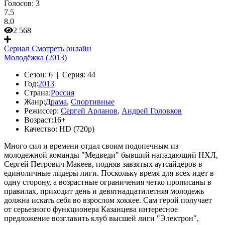
Голосов:
3
7.5
8.0
2 568
Сериал
Смотреть онлайн
Молодёжка (2013)
Сезон:
6 |
Серия:
44
Год:
2013
Страна:
Россия
Жанр:
Драма
,
Спортивные
Режиссер:
Сергей Арланов
,
Андрей Головков
Возраст:
16+
Качество:
HD (720p)
Много сил и времени отдал своим подопечным из
молодежной команды "Медведи" бывший нападающий НХЛ,
Сергей Петрович Макеев, подняв завзятых аутсайдеров в
единоличные лидеры лиги. Поскольку время для всех идет в
одну сторону, а возрастные ограничения четко прописаны в
правилах, приходит день и девятнадцатилетняя молодежь
должна искать себя во взрослом хоккее. Сам герой получает
от серьезного функционера Казанцева интересное
предложение возглавить клуб высшей лиги "Электрон",