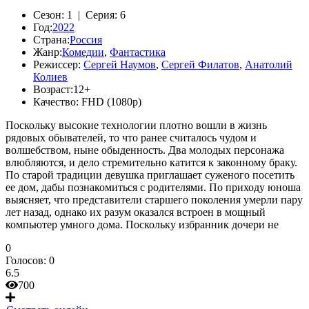
Сезон:
1 |
Серия:
6
Год:
2022
Страна:
Россия
Жанр:
Комедии
,
Фантастика
Режиссер:
Сергей Наумов
,
Сергей Филатов
,
Анатолий
Колиев
Возраст:
12+
Качество:
FHD (1080p)
Поскольку высокие технологии плотно вошли в жизнь
рядовых обывателей, то что ранее считалось чудом и
волшебством, ныне обыденность. Два молодых персонажа
влюбляются, и дело стремительно катится к законному браку.
По старой традиции девушка приглашает суженого посетить
ее дом, дабы познакомиться с родителями. По приходу юноша
выясняет, что представители старшего поколения умерли пару
лет назад, однако их разум оказался встроен в мощный
компьютер умного дома. Поскольку избранник дочери не
0
Голосов:
0
6.5
700