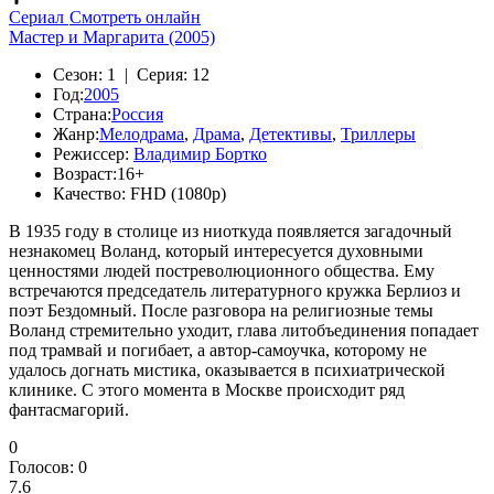
Сериал
Смотреть онлайн
Мастер и Маргарита (2005)
Сезон:
1 |
Серия:
12
Год:
2005
Страна:
Россия
Жанр:
Мелодрама
,
Драма
,
Детективы
,
Триллеры
Режиссер:
Владимир Бортко
Возраст:
16+
Качество:
FHD (1080p)
В 1935 году в столице из ниоткуда появляется загадочный
незнакомец Воланд, который интересуется духовными
ценностями людей постреволюционного общества. Ему
встречаются председатель литературного кружка Берлиоз и
поэт Бездомный. После разговора на религиозные темы
Воланд стремительно уходит, глава литобъединения попадает
под трамвай и погибает, а автор-самоучка, которому не
удалось догнать мистика, оказывается в психиатрической
клинике. С этого момента в Москве происходит ряд
фантасмагорий.
0
Голосов:
0
7.6