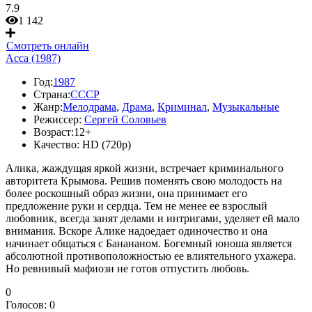
7.9
1 142
Смотреть онлайн
Асса (1987)
Год:
1987
Страна:
СССР
Жанр:
Мелодрама
,
Драма
,
Криминал
,
Музыкальные
Режиссер:
Сергей Соловьев
Возраст:
12+
Качество:
HD (720p)
Алика, жаждущая яркой жизни, встречает криминального
авторитета Крымова. Решив поменять свою молодость на
более роскошный образ жизни, она принимает его
предложение руки и сердца. Тем не менее ее взрослый
любовник, всегда занят делами и интригами, уделяет ей мало
внимания. Вскоре Алике надоедает одиночество и она
начинает общаться с Банананом. Богемный юноша является
абсолютной противоположностью ее влиятельного ухажера.
Но ревнивый мафиози не готов отпустить любовь.
0
Голосов:
0