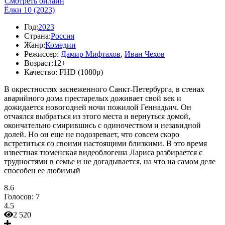
Смотреть онлайн
Ёлки 10 (2023)
Год:
2023
Страна:
Россия
Жанр:
Комедии
Режиссер:
Дамир Мифтахов
,
Иван Чехов
Возраст:
12+
Качество:
FHD (1080p)
В окрестностях заснеженного Санкт-Петербурга, в стенах
аварийного дома престарелых доживает свой век и
дожидается новогодней ночи пожилой Геннадьич. Он
отчаялся выбраться из этого места и вернуться домой,
окончательно смирившись с одиночеством и незавидной
долей. Но он еще не подозревает, что совсем скоро
встретиться со своими настоящими близкими. В это время
известная тюменская видеоблогеша Лариса разбирается с
трудностями в семье и не догадывается, на что на самом деле
способен ее любимый
8.6
Голосов:
7
4.5
2 520