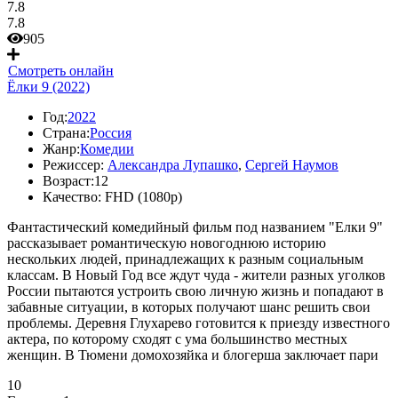
7.8
7.8
905
Смотреть онлайн
Ёлки 9 (2022)
Год:
2022
Страна:
Россия
Жанр:
Комедии
Режиссер:
Александра Лупашко
,
Сергей Наумов
Возраст:
12
Качество:
FHD (1080p)
Фантастический комедийный фильм под названием "Елки 9"
рассказывает романтическую новогоднюю историю
нескольких людей, принадлежащих к разным социальным
классам. В Новый Год все ждут чуда - жители разных уголков
России пытаются устроить свою личную жизнь и попадают в
забавные ситуации, в которых получают шанс решить свои
проблемы. Деревня Глухарево готовится к приезду известного
актера, по которому сходят с ума большинство местных
женщин. В Тюмени домохозяйка и блогерша заключает пари
10