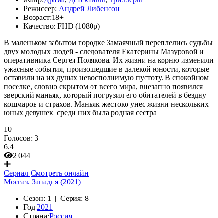
Режиссер:
Андрей Либенсон
Возраст:
18+
Качество:
FHD (1080p)
В маленьком забытом городке Замаячный переплелись судьбы
двух молодых людей - следователя Екатерины Мазуровой и
оперативника Сергея Полякова. Их жизни на корню изменили
ужасные события, произошедшие в далекой юности, которые
оставили на их душах невосполнимую пустоту. В спокойном
поселке, словно скрытом от всего мира, внезапно появился
зверский маньяк, который погрузил его обитателей в бездну
кошмаров и страхов. Маньяк жестоко унес жизни нескольких
юных девушек, среди них была родная сестра
10
Голосов:
3
6.4
2 044
Сериал
Смотреть онлайн
Мосгаз. Западня (2021)
Сезон:
1 |
Серия:
8
Год:
2021
Страна:
Россия