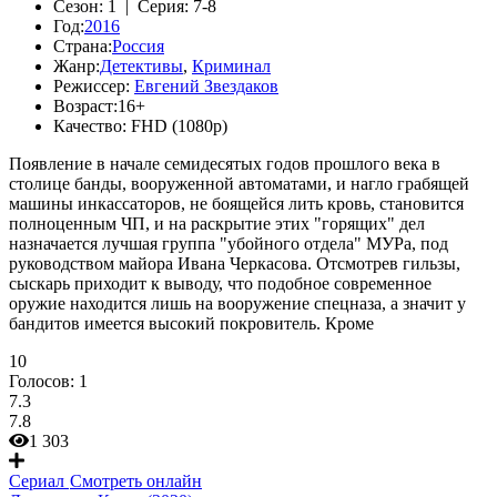
Сезон:
1 |
Серия:
7-8
Год:
2016
Страна:
Россия
Жанр:
Детективы
,
Криминал
Режиссер:
Евгений Звездаков
Возраст:
16+
Качество:
FHD (1080p)
Появление в начале семидесятых годов прошлого века в
столице банды, вооруженной автоматами, и нагло грабящей
машины инкассаторов, не боящейся лить кровь, становится
полноценным ЧП, и на раскрытие этих "горящих" дел
назначается лучшая группа "убойного отдела" МУРа, под
руководством майора Ивана Черкасова. Отсмотрев гильзы,
сыскарь приходит к выводу, что подобное современное
оружие находится лишь на вооружение спецназа, а значит у
бандитов имеется высокий покровитель. Кроме
10
Голосов:
1
7.3
7.8
1 303
Сериал
Смотреть онлайн