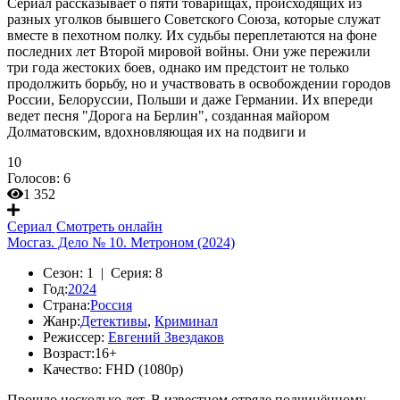
Сериал рассказывает о пяти товарищах, происходящих из
разных уголков бывшего Советского Союза, которые служат
вместе в пехотном полку. Их судьбы переплетаются на фоне
последних лет Второй мировой войны. Они уже пережили
три года жестоких боев, однако им предстоит не только
продолжить борьбу, но и участвовать в освобождении городов
России, Белоруссии, Польши и даже Германии. Их впереди
ведет песня "Дорога на Берлин", созданная майором
Долматовским, вдохновляющая их на подвиги и
10
Голосов:
6
1 352
Сериал
Смотреть онлайн
Мосгаз. Дело № 10. Метроном (2024)
Сезон:
1 |
Серия:
8
Год:
2024
Страна:
Россия
Жанр:
Детективы
,
Криминал
Режиссер:
Евгений Звездаков
Возраст:
16+
Качество:
FHD (1080p)
Прошло несколько лет. В известном отряде подчинённому