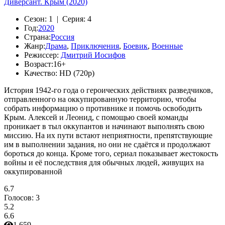
Диверсант. Крым (2020)
Сезон:
1 |
Серия:
4
Год:
2020
Страна:
Россия
Жанр:
Драма
,
Приключения
,
Боевик
,
Военные
Режиссер:
Дмитрий Иосифов
Возраст:
16+
Качество:
HD (720p)
История 1942-го года о героических действиях разведчиков,
отправленного на оккупированную территорию, чтобы
собрать информацию о противнике и помочь освободить
Крым. Алексей и Леонид, с помощью своей команды
проникает в тыл оккупантов и начинают выполнять свою
миссию. На их пути встают неприятности, препятствующие
им в выполнении задания, но они не сдаётся и продолжают
бороться до конца. Кроме того, сериал показывает жестокость
войны и её последствия для обычных людей, живущих на
оккупированной
6.7
Голосов:
3
5.2
6.6
1 659