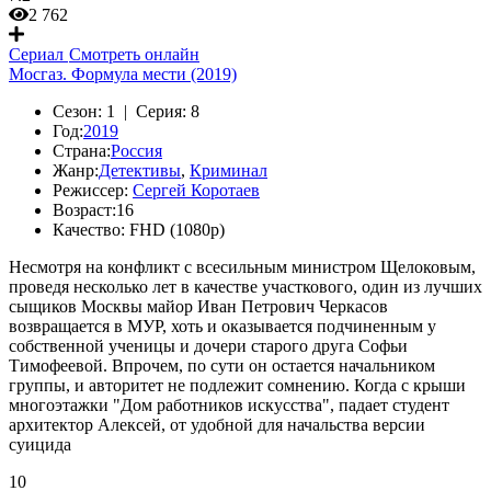
2 762
Сериал
Смотреть онлайн
Мосгаз. Формула мести (2019)
Сезон:
1 |
Серия:
8
Год:
2019
Страна:
Россия
Жанр:
Детективы
,
Криминал
Режиссер:
Сергей Коротаев
Возраст:
16
Качество:
FHD (1080p)
Несмотря на конфликт с всесильным министром Щелоковым,
проведя несколько лет в качестве участкового, один из лучших
сыщиков Москвы майор Иван Петрович Черкасов
возвращается в МУР, хоть и оказывается подчиненным у
собственной ученицы и дочери старого друга Софьи
Тимофеевой. Впрочем, по сути он остается начальником
группы, и авторитет не подлежит сомнению. Когда с крыши
многоэтажки "Дом работников искусства", падает студент
архитектор Алексей, от удобной для начальства версии
суицида
10