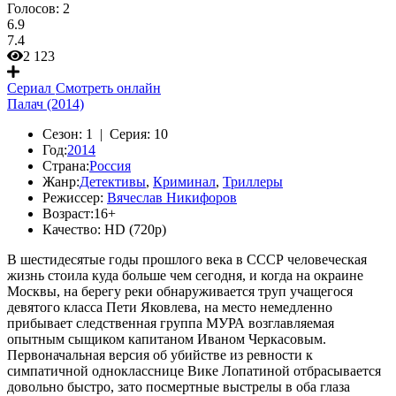
Голосов:
2
6.9
7.4
2 123
Сериал
Смотреть онлайн
Палач (2014)
Сезон:
1 |
Серия:
10
Год:
2014
Страна:
Россия
Жанр:
Детективы
,
Криминал
,
Триллеры
Режиссер:
Вячеслав Никифоров
Возраст:
16+
Качество:
HD (720p)
В шестидесятые годы прошлого века в СССР человеческая
жизнь стоила куда больше чем сегодня, и когда на окраине
Москвы, на берегу реки обнаруживается труп учащегося
девятого класса Пети Яковлева, на место немедленно
прибывает следственная группа МУРА возглавляемая
опытным сыщиком капитаном Иваном Черкасовым.
Первоначальная версия об убийстве из ревности к
симпатичной однокласснице Вике Лопатиной отбрасывается
довольно быстро, зато посмертные выстрелы в оба глаза