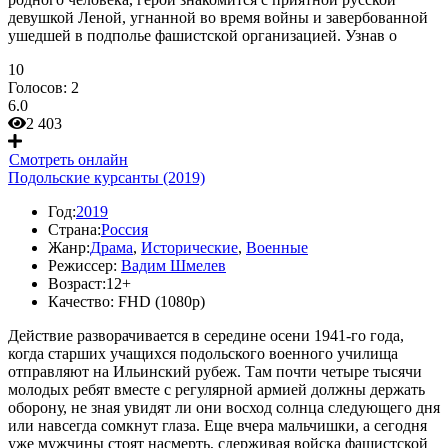
девушкой Леной, угнанной во время войны и завербованной
ушедшей в подполье фашистской организацией. Узнав о
10
Голосов:
2
6.0
2 403
Смотреть онлайн
Подольские курсанты (2019)
Год:
2019
Страна:
Россия
Жанр:
Драма
,
Исторические
,
Военные
Режиссер:
Вадим Шмелев
Возраст:
12+
Качество:
FHD (1080p)
Действие разворачивается в середине осени 1941-го года,
когда старших учащихся подольского военного училища
отправляют на Ильинский рубеж. Там почти четыре тысячи
молодых ребят вместе с регулярной армией должны держать
оборону, не зная увидят ли они восход солнца следующего дня
или навсегда сомкнут глаза. Еще вчера мальчишки, а сегодня
уже мужчины стоят насмерть, сдерживая войска фашистской