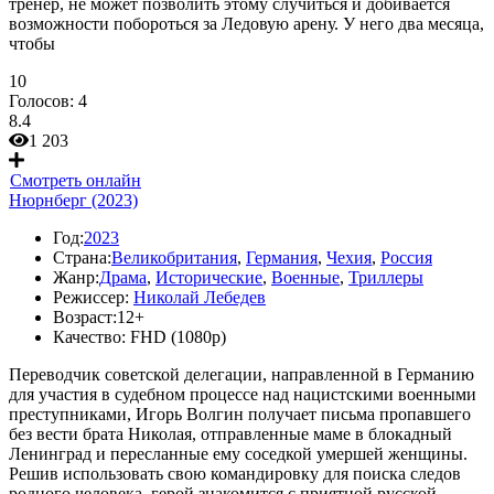
тренер, не может позволить этому случиться и добивается
возможности побороться за Ледовую арену. У него два месяца,
чтобы
10
Голосов:
4
8.4
1 203
Смотреть онлайн
Нюрнберг (2023)
Год:
2023
Страна:
Великобритания
,
Германия
,
Чехия
,
Россия
Жанр:
Драма
,
Исторические
,
Военные
,
Триллеры
Режиссер:
Николай Лебедев
Возраст:
12+
Качество:
FHD (1080p)
Переводчик советской делегации, направленной в Германию
для участия в судебном процессе над нацистскими военными
преступниками, Игорь Волгин получает письма пропавшего
без вести брата Николая, отправленные маме в блокадный
Ленинград и пересланные ему соседкой умершей женщины.
Решив использовать свою командировку для поиска следов
родного человека, герой знакомится с приятной русской