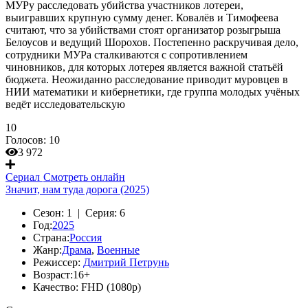
МУРу расследовать убийства участников лотереи,
выигравших крупную сумму денег. Ковалёв и Тимофеева
считают, что за убийствами стоят организатор розыгрыша
Белоусов и ведущий Шорохов. Постепенно раскручивая дело,
сотрудники МУРа сталкиваются с сопротивлением
чиновников, для которых лотерея является важной статьёй
бюджета. Неожиданно расследование приводит муровцев в
НИИ математики и кибернетики, где группа молодых учёных
ведёт исследовательскую
10
Голосов:
10
3 972
Сериал
Смотреть онлайн
Значит, нам туда дорога (2025)
Сезон:
1 |
Серия:
6
Год:
2025
Страна:
Россия
Жанр:
Драма
,
Военные
Режиссер:
Дмитрий Петрунь
Возраст:
16+
Качество:
FHD (1080p)