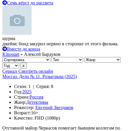
Семь вёрст до рассвета
шурик
джеймс бонд закурил нервно в сторонке от этого фильма.
Вместе до конца
Kinostart
» Алексей Бардуков
Сериал
Смотреть онлайн
Мосгаз. Дело № 11. Розыгрыш (2025)
Сезон:
1 |
Серия:
8
Год:
2025
Страна:
Россия
Жанр:
Детективы
Режиссер:
Евгений Звездаков
Возраст:
16+
Качество:
FHD (1080p)
Отставной майор Черкасов помогает бывшим коллегам по