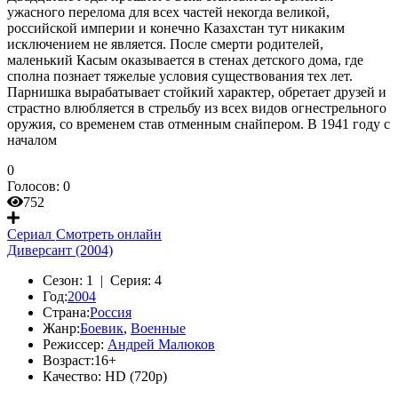
ужасного перелома для всех частей некогда великой,
российской империи и конечно Казахстан тут никаким
исключением не является. После смерти родителей,
маленький Касым оказывается в стенах детского дома, где
сполна познает тяжелые условия существования тех лет.
Парнишка вырабатывает стойкий характер, обретает друзей и
страстно влюбляется в стрельбу из всех видов огнестрельного
оружия, со временем став отменным снайпером. В 1941 году с
началом
0
Голосов:
0
752
Сериал
Смотреть онлайн
Диверсант (2004)
Сезон:
1 |
Серия:
4
Год:
2004
Страна:
Россия
Жанр:
Боевик
,
Военные
Режиссер:
Андрей Малюков
Возраст:
16+
Качество:
HD (720p)