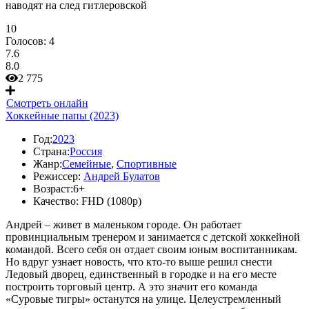
наводят на след гитлеровской
10
Голосов:
4
7.6
8.0
2 775
Смотреть онлайн
Хоккейные папы (2023)
Год:
2023
Страна:
Россия
Жанр:
Семейные
,
Спортивные
Режиссер:
Андрей Булатов
Возраст:
6+
Качество:
FHD (1080p)
Андрей – живет в маленьком городе. Он работает
провинциальным тренером и занимается с детской хоккейной
командой. Всего себя он отдает своим юным воспитанникам.
Но вдруг узнает новость, что кто-то выше решил снести
Ледовый дворец, единственный в городке и на его месте
построить торговый центр. А это значит его команда
«Суровые тигры» останутся на улице. Целеустремленный