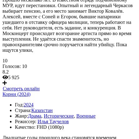
МУР, идут перестановки. Опытный и легендарный Черкасов
выбирает пенсию, а его место занимает Виктор Ковалёв.
Алексей, вместе с Соней и Егором, бывшие напарники
ушедшего в отставку офицера милиции, теперь работают на
себя. Нет руководителя, есть задание, и конкуренция. В
Москонцерт происходит возгорание артиста прямо во время
выступления. Не удаётся спасти знаменитость, но
правоохранителям срочно поручается найти убийцу. Пока
ищутся улики,
10
Голосов:
10
8.2
5 925
Смотреть онлайн
Корни (2024)
Год:
2024
Страна:
Казахстан
Жанр:
Драма
,
Исторические
,
Военные
Режиссер:
Илья Таучелов
Качество:
FHD (1080p)
Двадцатые годы прошлого века становятся временем