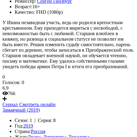
Режиссер:
Сергей Гинзбург
Возраст:
16+
Качество:
FHD (1080p)
У Ивана незавидная участь, ведь он родился крепостным
крестьянином. Ему приходится мириться с несвободой, с
невозможностью быть с любимой. Старшов влюблен в
княжну, но разница в социальном статусе не позволит им
быть вместе. Решив изменить судьбу самостоятельно, парень
сбегает из деревни, чтобы записаться в Преображенский полк.
Старшов овладевает военной наукой, он обучается чтению,
письму и математике. Ему удалось собственными глазами
увидеть победы армии Петра I и итоги его преобразований.
0
Голосов:
0
6.9
766
Сериал
Смотреть онлайн
Замаячный (2019)
Сезон:
1 |
Серия:
8
Год:
2019
Страна:
Россия
Жанр:
Драма
,
Детективы
,
Триллеры