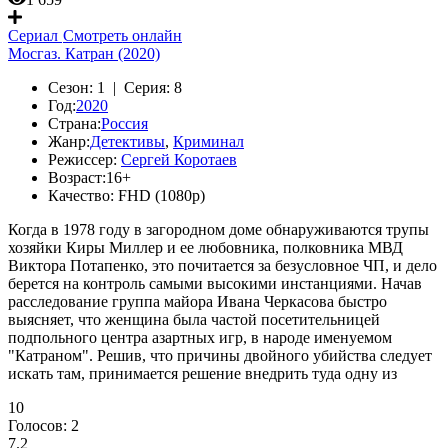
Сериал
Смотреть онлайн
Мосгаз. Катран (2020)
Сезон:
1 |
Серия:
8
Год:
2020
Страна:
Россия
Жанр:
Детективы
,
Криминал
Режиссер:
Сергей Коротаев
Возраст:
16+
Качество:
FHD (1080p)
Когда в 1978 году в загородном доме обнаруживаются трупы
хозяйки Киры Миллер и ее любовника, полковника МВД
Виктора Потапенко, это почитается за безусловное ЧП, и дело
берется на контроль самыми высокими инстанциями. Начав
расследование группа майора Ивана Черкасова быстро
выясняет, что женщина была частой посетительницей
подпольного центра азартных игр, в народе именуемом
"Катраном". Решив, что причины двойного убийства следует
искать там, принимается решение внедрить туда одну из
10
Голосов:
2
7.2