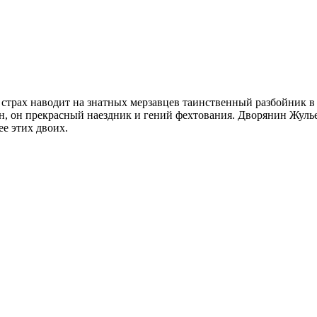
трах наводит на знатных мерзавцев таинственный разбойник в
н, он прекрасный наездник и гений фехтования. Дворянин Жулье
ее этих двоих.