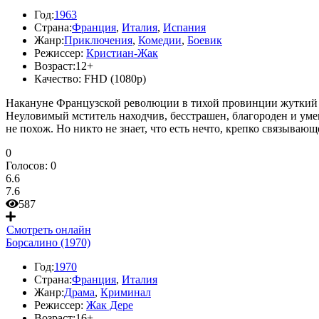
Год:
1963
Страна:
Франция
,
Италия
,
Испания
Жанр:
Приключения
,
Комедии
,
Боевик
Режиссер:
Кристиан-Жак
Возраст:
12+
Качество:
FHD (1080p)
Накануне Французской революции в тихой провинции жуткий с
Неуловимый мститель находчив, бесстрашен, благороден и уме
не похож. Но никто не знает, что есть нечто, крепко связывающ
0
Голосов:
0
6.6
7.6
587
Смотреть онлайн
Борсалино (1970)
Год:
1970
Страна:
Франция
,
Италия
Жанр:
Драма
,
Криминал
Режиссер:
Жак Дере
Возраст:
16+