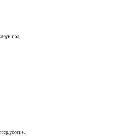
 клоун под
ссср.убогие.