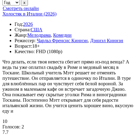
Смотреть онлайн
Холостяк в Италии (2026)
Год:
2026
Страна:
США
Жанр:
Мелодрама
,
Комедии
Режиссер:
Чарльз Френсис Киннэн
,
Дэниэл Киннэн
Возраст:
18+
Качество:
FHD (1080p)
Что делать, если твоя невеста сбегает прямо из-под венца? А
ведь ты уже оплатил свадьбу в Риме и медовый месяц в
Тоскане. Школьный учитель Мэтт решает не отменять
путешествие. Он отправляется в одиночку по Италии. В туре
для влюблённых пар он чувствует себя белой вороной. За
ужином в маленьком кафе он встречает загадочную Джию.
Она показывает ему скрытые уголки Рима и виноградники
Тосканы. Постепенно Мэтт открывает для себя радости
итальянской жизни. Он учится ценить хорошее вино, вкусную
еду и
10
Голосов:
2
7.7