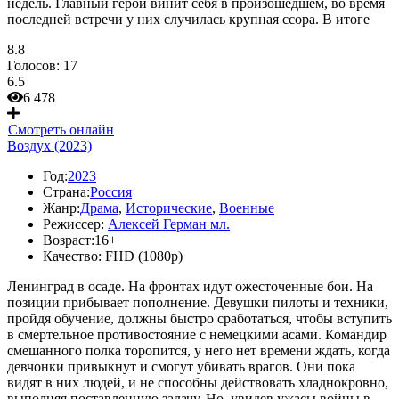
недель. Главный герой винит себя в произошедшем, во время
последней встречи у них случилась крупная ссора. В итоге
8.8
Голосов:
17
6.5
6 478
Смотреть онлайн
Воздух (2023)
Год:
2023
Страна:
Россия
Жанр:
Драма
,
Исторические
,
Военные
Режиссер:
Алексей Герман мл.
Возраст:
16+
Качество:
FHD (1080p)
Ленинград в осаде. На фронтах идут ожесточенные бои. На
позиции прибывает пополнение. Девушки пилоты и техники,
пройдя обучение, должны быстро сработаться, чтобы вступить
в смертельное противостояние с немецкими асами. Командир
смешанного полка торопится, у него нет времени ждать, когда
девчонки привыкнут и смогут убивать врагов. Они пока
видят в них людей, и не способны действовать хладнокровно,
выполняя поставленную задачу. Но, увидев ужасы войны в