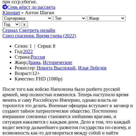
при ссср.убогие.
Семь вёрст до рассвета
Kinostart
» Антон Шагин
Сериал
Смотреть онлайн
Союз спасения. Время гнева (2022)
Сезон:
1 |
Серия:
8
Год:
2022
Страна:
Россия
Жанр:
Драма
,
Исторические
Режиссер:
Никита Высоцкий
,
Илья Лебедев
Возраст:
12+
Качество:
FHD (1080p)
После того как войско Наполеона было разбито русской
армией, мир полностью изменился. Теперь наступило время
менять и саму Российскую Империю, однако власть не
торопится это делать. Военные офицеры вступают в заговор и
создают тайное патриотическое общество. Постепенно
вчерашние союзники становятся злейшими врагами, и
ситуация накаляется с каждым днем. Дело в том, что каждый
видит вектор дальнейшего развития государства по-своему, и
возможность как-то договориться между собой и найти