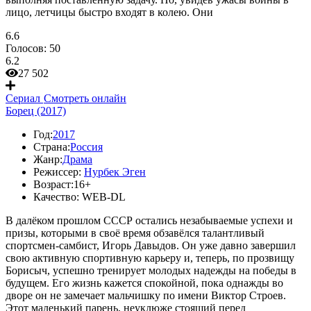
лицо, летчицы быстро входят в колею. Они
6.6
Голосов:
50
6.2
27 502
Сериал
Смотреть онлайн
Борец (2017)
Год:
2017
Страна:
Россия
Жанр:
Драма
Режиссер:
Нурбек Эген
Возраст:
16+
Качество:
WEB-DL
В далёком прошлом СССР остались незабываемые успехи и
призы, которыми в своё время обзавёлся талантливый
спортсмен-самбист, Игорь Давыдов. Он уже давно завершил
свою активную спортивную карьеру и, теперь, по прозвищу
Борисыч, успешно тренирует молодых надежды на победы в
будущем. Его жизнь кажется спокойной, пока однажды во
дворе он не замечает мальчишку по имени Виктор Строев.
Этот маленький парень, неуклюже стоящий перед