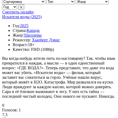
Смотреть онлайн
Искатели воды (2025)
Год:
2025
Страна:
Канада
Жанр:
Триллеры
Режиссер:
Хьюберт Дэвис
Возраст:
18+
Качество:
FHD (1080p)
Вы когда-нибудь хотели пить по-настоящему? Так, чтобы язык
превратился в наждак, а мысли — в один единственный
вопрос: «ГДЕ ВОДА?». Теперь представьте, что даже эта вода
может вас убить. «Искатели воды» — фильм, который
заставит вас схватиться за горло. Учёные нашли вирус,
который живёт в H2O. Катастрофа. Мир развалился на куски.
Люди враждуют за каждую каплю, которой можно доверять.
Сара и её близкие выживают в лесу. У них есть тайна —
последний чистый колодец. Они никого не пускают. Никогда.
0
Голосов:
1
7.3