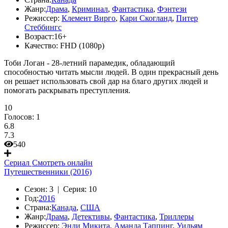
Жанр:
Драма
,
Криминал
,
Фантастика
,
Фэнтези
Режиссер:
Клемент Вирго
,
Кари Скогланд
,
Питер
Стеббингс
Возраст:
16+
Качество:
FHD (1080p)
Тоби Логан - 28-летний парамедик, обладающий
способностью читать мысли людей. В один прекрасный день
он решает использовать свой дар на благо других людей и
помогать раскрывать преступления.
10
Голосов:
1
6.8
7.3
540
Сериал
Смотреть онлайн
Путешественники (2016)
Сезон:
3 |
Серия:
10
Год:
2016
Страна:
Канада
,
США
Жанр:
Драма
,
Детективы
,
Фантастика
,
Триллеры
Режиссер:
Энди Микита
,
Аманда Таппинг
,
Уильям