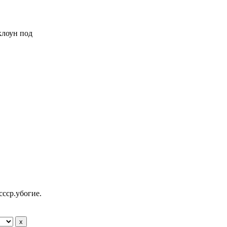
 клоун под
ссср.убогие.