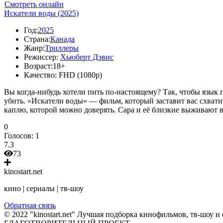
Смотреть онлайн
Искатели воды (2025)
Год:
2025
Страна:
Канада
Жанр:
Триллеры
Режиссер:
Хьюберт Дэвис
Возраст:
18+
Качество:
FHD (1080p)
Вы когда-нибудь хотели пить по-настоящему? Так, чтобы язык 
убить. «Искатели воды» — фильм, который заставит вас схвати
каплю, которой можно доверять. Сара и её близкие выживают в
0
Голосов:
1
7.3
73
kinostart.net
кино | сериалы | тв-шоу
Обратная связь
© 2022 "kinostart.net" Лучшая подборка кинофильмов, тв-шоу и 