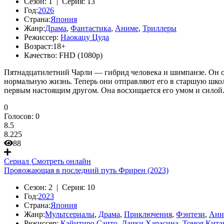
Сезон:
1 |
Серия:
13
Год:
2026
Страна:
Япония
Жанр:
Драма
,
Фантастика
,
Аниме
,
Триллеры
Режиссер:
Наокацу Цуда
Возраст:
18+
Качество:
FHD (1080p)
Пятнадцатилетний Чарли — гибрид человека и шимпанзе. Он об
нормальную жизнь. Теперь они отправляют его в старшую школу
первым настоящим другом. Она восхищается его умом и силой.
0
Голосов:
0
8.5
8.225
88
Сериал
Смотреть онлайн
Провожающая в последний путь Фрирен (2023)
Сезон:
2 |
Серия:
10
Год:
2023
Страна:
Япония
Жанр:
Мультсериалы
,
Драма
,
Приключения
,
Фэнтези
,
Ани
Режиссер:
Кэйитиро Саито
,
Даики Харасина
,
Томоя Кита