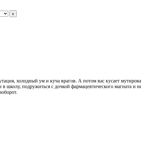
утация, холодный ум и куча врагов. А потом вас кусает мутиров
 в школу, подружиться с дочкой фармацевтического магната и не
аоборот.