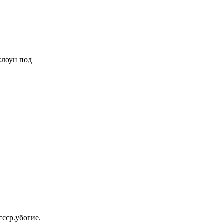
 клоун под
ссср.убогие.