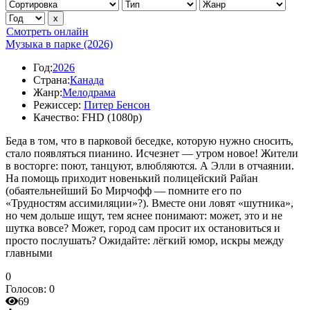
Смотреть онлайн
Музыка в парке (2026)
Год:
2026
Страна:
Канада
Жанр:
Мелодрама
Режиссер:
Питер Бенсон
Качество:
FHD (1080p)
Беда в том, что в парковой беседке, которую нужно сносить,
стало появляться пианино. Исчезнет — утром новое! Жители
в восторге: поют, танцуют, влюбляются. А Элли в отчаянии.
На помощь приходит новенький полицейский Райан
(обаятельнейший Бо Мирчофф — помните его по
«Трудностям ассимиляции»?). Вместе они ловят «шутника»,
но чем дольше ищут, тем яснее понимают: может, это и не
шутка вовсе? Может, город сам просит их остановиться и
просто послушать? Ожидайте: лёгкий юмор, искры между
главными
0
Голосов:
0
69