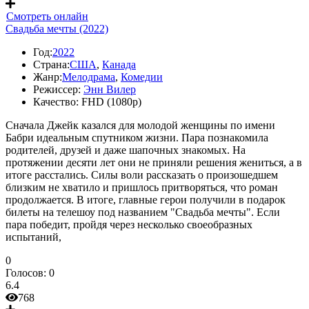
Смотреть онлайн
Свадьба мечты (2022)
Год:
2022
Страна:
США
,
Канада
Жанр:
Мелодрама
,
Комедии
Режиссер:
Энн Вилер
Качество:
FHD (1080p)
Сначала Джейк казался для молодой женщины по имени
Бабри идеальным спутником жизни. Пара познакомила
родителей, друзей и даже шапочных знакомых. На
протяжении десяти лет они не приняли решения жениться, а в
итоге расстались. Силы воли рассказать о произошедшем
близким не хватило и пришлось притворяться, что роман
продолжается. В итоге, главные герои получили в подарок
билеты на телешоу под названием "Свадьба мечты". Если
пара победит, пройдя через несколько своеобразных
испытаний,
0
Голосов:
0
6.4
768