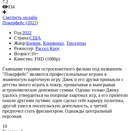
7.2
934
Смотреть онлайн
Покерфейс (2022)
Год:
2022
Страна:
США
Жанр:
Боевик
,
Криминал
,
Триллеры
Режиссер:
Рассел Кроу
Возраст:
16+
Качество:
FHD (1080p)
Главными героями остросюжетного фильма под названием
"Покерфейс" являются профессиональные игроки в
знаменитую карточную игру. Джек и его друзья привыкли с
детства много играть в покер, проматывая и выигрывая
астрономические денежные суммы. Однако только Джеку
удалось утвердиться на поприще азартных игр, а его приятели
пошли другими путями: один сделал себе карьеру политика,
другой ушел в писательскую деятельность, а третий
предпочел стать фрилансером. Однажды центральный
персонаж
10