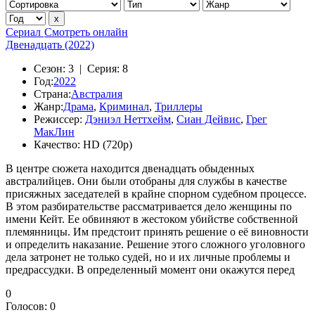
Сериал
Смотреть онлайн
Двенадцать (2022)
Сезон:
3 |
Серия:
8
Год:
2022
Страна:
Австралия
Жанр:
Драма
,
Криминал
,
Триллеры
Режиссер:
Дэниэл Неттхейм
,
Сиан Дейвис
,
Грег
МакЛин
Качество:
HD (720p)
В центре сюжета находится двенадцать обыденных
австралийцев. Они были отобраны для службы в качестве
присяжных заседателей в крайне спорном судебном процессе.
В этом разбирательстве рассматривается дело женщины по
имени Кейт. Ее обвиняют в жестоком убийстве собственной
племянницы. Им предстоит принять решение о её виновности
и определить наказание. Решение этого сложного уголовного
дела затронет не только судей, но и их личные проблемы и
предрассудки. В определенный момент они окажутся перед
0
Голосов:
0