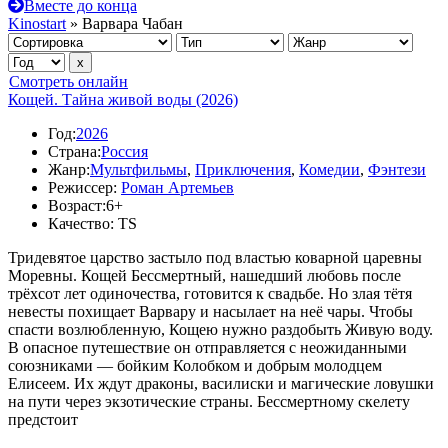
Вместе до конца
Kinostart
» Варвара Чабан
Смотреть онлайн
Кощей. Тайна живой воды (2026)
Год:
2026
Страна:
Россия
Жанр:
Мультфильмы
,
Приключения
,
Комедии
,
Фэнтези
Режиссер:
Роман Артемьев
Возраст:
6+
Качество:
TS
Тридевятое царство застыло под властью коварной царевны
Моревны. Кощей Бессмертный, нашедший любовь после
трёхсот лет одиночества, готовится к свадьбе. Но злая тётя
невесты похищает Варвару и насылает на неё чары. Чтобы
спасти возлюбленную, Кощею нужно раздобыть Живую воду.
В опасное путешествие он отправляется с неожиданными
союзниками — бойким Колобком и добрым молодцем
Елисеем. Их ждут драконы, василиски и магические ловушки
на пути через экзотические страны. Бессмертному скелету
предстоит