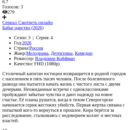
6.7
Голосов:
3
279
Сериал
Смотреть онлайн
Бабье царство (2026)
Сезон:
3 |
Серия:
4
Год:
2026
Страна:
Россия
Жанр:
Мелодрама
,
Детективы
,
Комедии
Режиссер:
Владимир Койфман
Качество:
FHD (1080p)
Столичный капитан юстиции возвращается в родной городок
с населением в пять тысяч человек. После болезненного
развода она пытается начать жизнь с чистого листа с двумя
дочерьми. Неожиданные встречи с одноклассниками
пробуждают забытые чувства и дают надежду на новое
счастье. Её планы рушатся, когда в тихом Северогорске
начинается серия жестоких убийств. Первая жертва связана с
попыткой кого-то вернуться в прошлое. Кира берётся за
расследование, сталкиваясь с недоверием коллег и местных
властей.