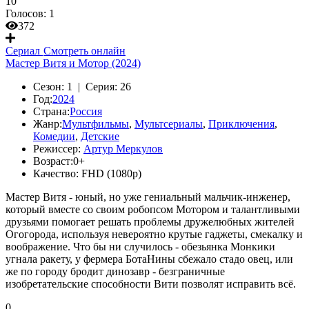
10
Голосов:
1
372
Сериал
Смотреть онлайн
Мастер Витя и Мотор (2024)
Сезон:
1 |
Серия:
26
Год:
2024
Страна:
Россия
Жанр:
Мультфильмы
,
Мультсериалы
,
Приключения
,
Комедии
,
Детские
Режиссер:
Артур Меркулов
Возраст:
0+
Качество:
FHD (1080p)
Мастер Витя - юный, но уже гениальный мальчик-инженер,
который вместе со своим робопсом Мотором и талантливыми
друзьями помогает решать проблемы дружелюбных жителей
Огогорода, используя невероятно крутые гаджеты, смекалку и
воображение. Что бы ни случилось - обезьянка Монкики
угнала ракету, у фермера БотаНины сбежало стадо овец, или
же по городу бродит динозавр - безграничные
изобретательские способности Вити позволят исправить всё.
0