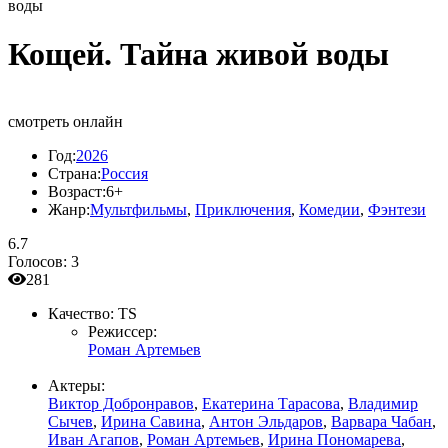
воды
Кощей. Тайна живой воды
смотреть онлайн
Год:
2026
Страна:
Россия
Возраст:
6+
Жанр:
Мультфильмы
,
Приключения
,
Комедии
,
Фэнтези
6.7
Голосов:
3
281
Качество:
TS
Режиссер:
Роман Артемьев
Актеры:
Виктор Добронравов
,
Екатерина Тарасова
,
Владимир
Сычев
,
Ирина Савина
,
Антон Эльдаров
,
Варвара Чабан
,
Иван Агапов
,
Роман Артемьев
,
Ирина Пономарева
,