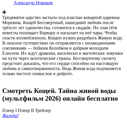
Александр Новиков
Тридевятое царство застыло под властью коварной царевны
Моревны. Кощей Бессмертный, нашедший любовь после
трёхсот лет одиночества, готовится к свадьбе. Но злая тётя
невесты похищает Варвару и насылает на неё чары. Чтобы
спасти возлюбленную, Кощею нужно раздобыть Живую воду.
В опасное путешествие он отправляется с неожиданными
союзниками — бойким Колобком и добрым молодцем
Елисеем. Их ждут драконы, василиски и магические ловушки
на пути через экзотические страны. Бессмертному скелету
предстоит доказать, что его сердце способно на настоящую
любовь и самоотверженность. Ведь Живая вода подчиняется
только чистоте помыслов и доброте.
Смотреть Кощей. Тайна живой воды
(мультфильм 2026) онлайн бесплатно
Плеер I
Плеер II
Трейлер
Жалоба?