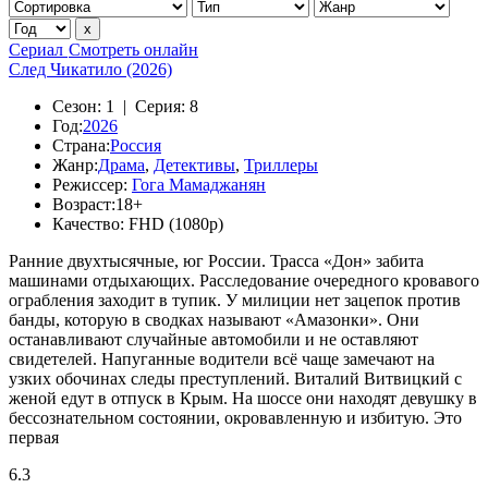
Сериал
Смотреть онлайн
След Чикатило (2026)
Сезон:
1 |
Серия:
8
Год:
2026
Страна:
Россия
Жанр:
Драма
,
Детективы
,
Триллеры
Режиссер:
Гога Мамаджанян
Возраст:
18+
Качество:
FHD (1080p)
Ранние двухтысячные, юг России. Трасса «Дон» забита
машинами отдыхающих. Расследование очередного кровавого
ограбления заходит в тупик. У милиции нет зацепок против
банды, которую в сводках называют «Амазонки». Они
останавливают случайные автомобили и не оставляют
свидетелей. Напуганные водители всё чаще замечают на
узких обочинах следы преступлений. Виталий Витвицкий с
женой едут в отпуск в Крым. На шоссе они находят девушку в
бессознательном состоянии, окровавленную и избитую. Это
первая
6.3