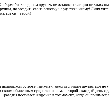
Он берет банки один за другим, не оставляя полиции никаких шан
руппы, но засадить его за решетку не удается никому! Линч хит
ь, где он – герой!
м ирландском острове, где живут некогда лучшие друзья: ещё н
своим обыденным существованием, а второй - каждый день ждал 
Трагедия постигает Пэдрайка в тот момент, когда он понимает, 