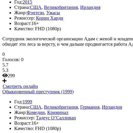
Год:
2015
Страна:
США
,
Великобритания
,
Ирландия
Жанр:
Фэнтези
,
Ужасы
Режиссер:
Корин Харди
Возраст:
16+
Качество:
FHD (1080p)
Сотрудник экологической организации Адам с женой и младенц
обходят эти леса за версту, и чем дальше продвигается работа А
0
Голосов:
0
5.7
5.3
299
Смотреть онлайн
Обыкновенный преступник (1999)
Год:
1999
Страна:
США
,
Великобритания
,
Германия
,
Ирландия
Жанр:
Комедии
,
Криминал
Режиссер:
Тадеус О’Салливан
Возраст:
16+
Качество:
FHD (1080p)