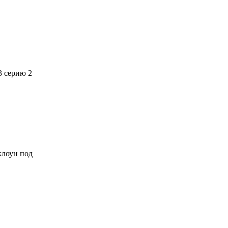
3 серию 2
 клоун под