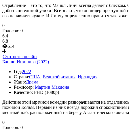
Ограбление – это то, что Майкл Линч всегда делает с блеском. 
добыть ни единой улики! Все знают, что он лидер преступной г
его ненавидят чужие. И Линчу определенно нравится такая жизн
0
Голосов:
0
6.4
6.8
614
Смотреть онлайн
Банши Инишира (2022)
Год:
2022
Страна:
США
,
Великобритания
,
Ирландия
Жанр:
Драма
Режиссер:
Мартин Макдона
Качество:
FHD (1080p)
Действие этой мрачной комедии разворачивается на отдаленно
пожилой Кольм. Первый из них всегда дорожил спокойствием и 
местный паб, расположенный на берегу Атлантического океана. 
0
Голосов:
0