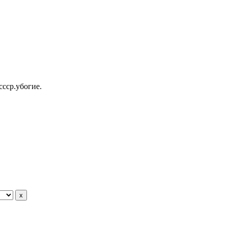
ссср.убогие.