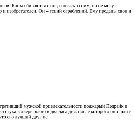
сов. Копы сбиваются с ног, гоняясь за ним, но не могут
ер и изобретателен. Он – гений ограблений. Ему преданы свои и
е утративший мужской привлекательности поджарый Пэдрайк и
стука в дверь ровно в два часа дня, после которого они шли в
что его лучший друг не