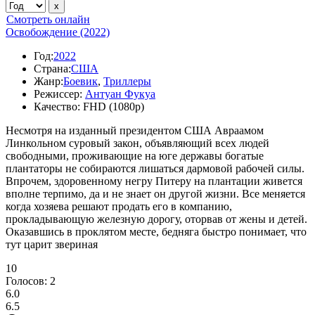
Смотреть онлайн
Освобождение (2022)
Год:
2022
Страна:
США
Жанр:
Боевик
,
Триллеры
Режиссер:
Антуан Фукуа
Качество:
FHD (1080p)
Несмотря на изданный президентом США Авраамом
Линкольном суровый закон, объявляющий всех людей
свободными, проживающие на юге державы богатые
плантаторы не собираются лишаться дармовой рабочей силы.
Впрочем, здоровенному негру Питеру на плантации живется
вполне терпимо, да и не знает он другой жизни. Все меняется
когда хозяева решают продать его в компанию,
прокладывающую железную дорогу, оторвав от жены и детей.
Оказавшись в проклятом месте, бедняга быстро понимает, что
тут царит звериная
10
Голосов:
2
6.0
6.5