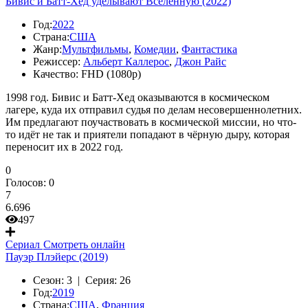
Бивис и Батт-Хед уделывают Вселенную (2022)
Год:
2022
Страна:
США
Жанр:
Мультфильмы
,
Комедии
,
Фантастика
Режиссер:
Альберт Каллерос
,
Джон Райс
Качество:
FHD (1080p)
1998 год. Бивис и Батт-Хед оказываются в космическом
лагере, куда их отправил судья по делам несовершеннолетних.
Им предлагают поучаствовать в космической миссии, но что-
то идёт не так и приятели попадают в чёрную дыру, которая
переносит их в 2022 год.
0
Голосов:
0
7
6.696
497
Сериал
Смотреть онлайн
Пауэр Плэйерс (2019)
Сезон:
3 |
Серия:
26
Год:
2019
Страна:
США
,
Франция