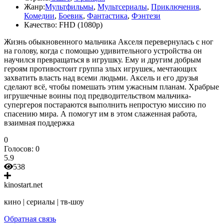
Жанр:
Мультфильмы
,
Мультсериалы
,
Приключения
,
Комедии
,
Боевик
,
Фантастика
,
Фэнтези
Качество:
FHD (1080p)
Жизнь обыкновенного мальчика Акселя перевернулась с ног
на голову, когда с помощью удивительного устройства он
научился превращаться в игрушку. Ему и другим добрым
героям противостоит группа злых игрушек, мечтающих
захватить власть над всеми людьми. Аксель и его друзья
сделают всё, чтобы помешать этим ужасным планам. Храбрые
игрушечные воины под предводительством мальчика-
супергероя постараются выполнить непростую миссию по
спасению мира. А помогут им в этом слаженная работа,
взаимная поддержка
0
Голосов:
0
5.9
538
kinostart.net
кино | сериалы | тв-шоу
Обратная связь