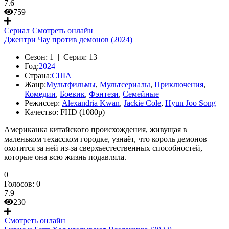
7.6
759
Сериал
Смотреть онлайн
Джентри Чау против демонов (2024)
Сезон:
1 |
Серия:
13
Год:
2024
Страна:
США
Жанр:
Мультфильмы
,
Мультсериалы
,
Приключения
,
Комедии
,
Боевик
,
Фэнтези
,
Семейные
Режиссер:
Alexandria Kwan
,
Jackie Cole
,
Hyun Joo Song
Качество:
FHD (1080p)
Американка китайского происхождения, живущая в
маленьком техасском городке, узнаёт, что король демонов
охотится за ней из-за сверхъестественных способностей,
которые она всю жизнь подавляла.
0
Голосов:
0
7.9
230
Смотреть онлайн