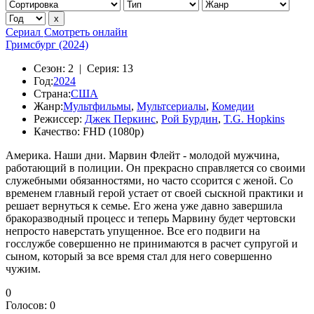
Сериал
Смотреть онлайн
Гримсбург (2024)
Сезон:
2 |
Серия:
13
Год:
2024
Страна:
США
Жанр:
Мультфильмы
,
Мультсериалы
,
Комедии
Режиссер:
Джек Перкинс
,
Рой Бурдин
,
T.G. Hopkins
Качество:
FHD (1080p)
Америка. Наши дни. Марвин Флейт - молодой мужчина,
работающий в полиции. Он прекрасно справляется со своими
служебными обязанностями, но часто ссорится с женой. Со
временем главный герой устает от своей сыскной практики и
решает вернуться к семье. Его жена уже давно завершила
бракоразводный процесс и теперь Марвину будет чертовски
непросто наверстать упущенное. Все его подвиги на
госслужбе совершенно не принимаются в расчет супругой и
сыном, который за все время стал для него совершенно
чужим.
0
Голосов:
0