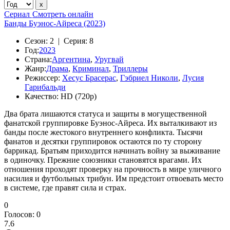
Сериал
Смотреть онлайн
Банды Буэнос-Айреса (2023)
Сезон:
2 |
Серия:
8
Год:
2023
Страна:
Аргентина
,
Уругвай
Жанр:
Драма
,
Криминал
,
Триллеры
Режиссер:
Хесус Брасерас
,
Гэбриел Николи
,
Лусия
Гарибальди
Качество:
HD (720p)
Два брата лишаются статуса и защиты в могущественной
фанатской группировке Буэнос-Айреса. Их выталкивают из
банды после жестокого внутреннего конфликта. Тысячи
фанатов и десятки группировок остаются по ту сторону
баррикад. Братьям приходится начинать войну за выживание
в одиночку. Прежние союзники становятся врагами. Их
отношения проходят проверку на прочность в мире уличного
насилия и футбольных трибун. Им предстоит отвоевать место
в системе, где правят сила и страх.
0
Голосов:
0
7.6