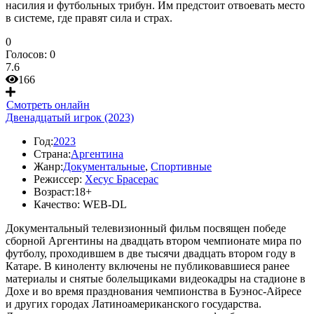
насилия и футбольных трибун. Им предстоит отвоевать место
в системе, где правят сила и страх.
0
Голосов:
0
7.6
166
Смотреть онлайн
Двенадцатый игрок (2023)
Год:
2023
Страна:
Аргентина
Жанр:
Документальные
,
Спортивные
Режиссер:
Хесус Брасерас
Возраст:
18+
Качество:
WEB-DL
Документальный телевизионный фильм посвящен победе
сборной Аргентины на двадцать втором чемпионате мира по
футболу, проходившем в две тысячи двадцать втором году в
Катаре. В киноленту включены не публиковавшиеся ранее
материалы и снятые болельщиками видеокадры на стадионе в
Дохе и во время празднования чемпионства в Буэнос-Айресе
и других городах Латиноамериканского государства.