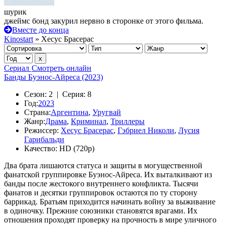
шурик
джеймс бонд закурил нервно в сторонке от этого фильма.
Вместе до конца
Kinostart
» Хесус Брасерас
Сериал
Смотреть онлайн
Банды Буэнос-Айреса (2023)
Сезон:
2 |
Серия:
8
Год:
2023
Страна:
Аргентина
,
Уругвай
Жанр:
Драма
,
Криминал
,
Триллеры
Режиссер:
Хесус Брасерас
,
Гэбриел Николи
,
Лусия
Гарибальди
Качество:
HD (720p)
Два брата лишаются статуса и защиты в могущественной
фанатской группировке Буэнос-Айреса. Их выталкивают из
банды после жестокого внутреннего конфликта. Тысячи
фанатов и десятки группировок остаются по ту сторону
баррикад. Братьям приходится начинать войну за выживание
в одиночку. Прежние союзники становятся врагами. Их
отношения проходят проверку на прочность в мире уличного